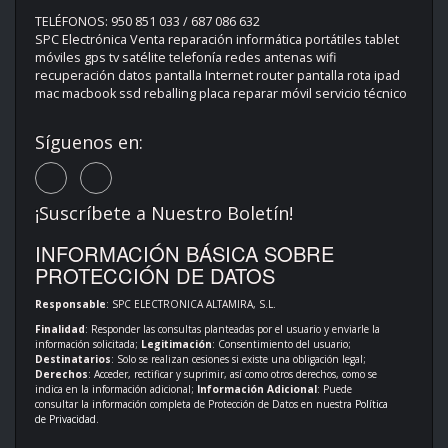
TELÉFONOS: 950 851 033 / 687 086 632
SPC Electrónica Venta reparación informática portátiles tablet
móviles gps tv satélite telefonía redes antenas wifi
recuperación datos pantalla Internet router pantalla rota ipad
mac macbook ssd reballing placa reparar móvil servicio técnico
Síguenos en:
¡Suscríbete a Nuestro Boletín!
INFORMACIÓN BÁSICA SOBRE
PROTECCIÓN DE DATOS
Responsable
: SPC ELECTRONICA ALTAMIRA, S.L.
Finalidad
: Responder las consultas planteadas por el usuario y enviarle la
información solicitada;
Legitimación
: Consentimiento del usuario;
Destinatarios
: Solo se realizan cesiones si existe una obligación legal;
Derechos
: Acceder, rectificar y suprimir, así como otros derechos, como se
indica en la información adicional;
Información Adicional
: Puede
consultar la información completa de Protección de Datos en nuestra
Política
de Privacidad
.