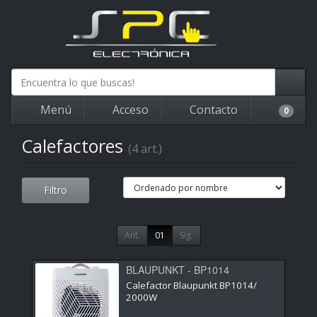
Menú
Acceso
Contacto
0
Calefactores
(4 art.)
Filtro
Ant.
01
Sig.
BLAUPUNKT - BP1014
Calefactor Blaupunkt BP1014/
2000W