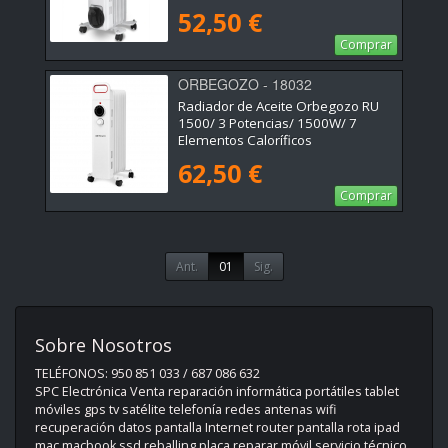
52,50 €
Comprar
ORBEGOZO - 18032
Radiador de Aceite Orbegozo RU
1500/ 3 Potencias/ 1500W/ 7
Elementos Caloríficos
62,50 €
Comprar
Ant.
01
Sig.
Sobre Nosotros
TELÉFONOS: 950 851 033 / 687 086 632
SPC Electrónica Venta reparación informática portátiles tablet
móviles gps tv satélite telefonía redes antenas wifi
recuperación datos pantalla Internet router pantalla rota ipad
mac macbook ssd reballing placa reparar móvil servicio técnico