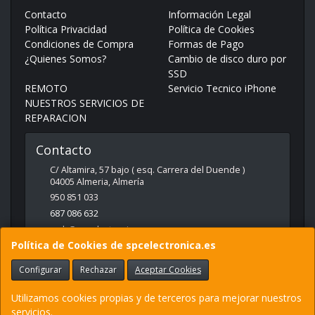
Contacto
Información Legal
Política Privacidad
Política de Cookies
Condiciones de Compra
Formas de Pago
¿Quienes Somos?
Cambio de disco duro por
SSD
REMOTO
Servicio Tecnico iPhone
NUESTROS SERVICIOS DE
REPARACION
Contacto
C/ Altamira, 57 bajo ( esq. Carrera del Duende )
04005
Almeria
,
Almería
950 851 033
687 086 632
web@spcelectronica.es
Política de Cookies de spcelectronica.es
Configurar
Rechazar
Aceptar Cookies
Horario
9:30 - 14:00 Y 17:00 - 21:00
Utilizamos cookies propias y de terceros para mejorar nuestros
servicios.