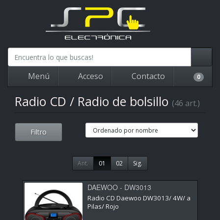
Menú
Acceso
Contacto
0
Radio CD / Radio de bolsillo
(46 art.)
Filtro
Ant.
01
02
Sig.
DAEWOO - DW3013
Radio CD Daewoo DW3013/ 4W/ a
Pilas/ Rojo