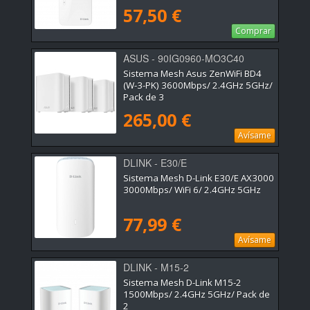
57,50 €
Comprar
ASUS - 90IG0960-MO3C40
Sistema Mesh Asus ZenWiFi BD4
(W-3-PK) 3600Mbps/ 2.4GHz 5GHz/
Pack de 3
265,00 €
Avísame
DLINK - E30/E
Sistema Mesh D-Link E30/E AX3000
3000Mbps/ WiFi 6/ 2.4GHz 5GHz
77,99 €
Avísame
DLINK - M15-2
Sistema Mesh D-Link M15-2
1500Mbps/ 2.4GHz 5GHz/ Pack de
2