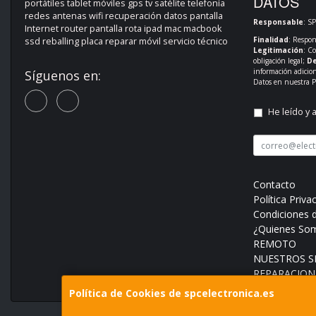
DATOS
portátiles tablet móviles gps tv satélite telefonía
redes antenas wifi recuperación datos pantalla
Responsable
: S
Internet router pantalla rota ipad mac macbook
Finalidad
: Respon
ssd reballing placa reparar móvil servicio técnico
Legitimación
: C
obligación legal;
De
información adicio
Síguenos en:
Datos en nuestra
P
He leído y 
Contacto
Política Priva
Condiciones 
¿Quienes So
REMOTO
NUESTROS SE
REPARACION
Política de Cookies de spcelectronica.es