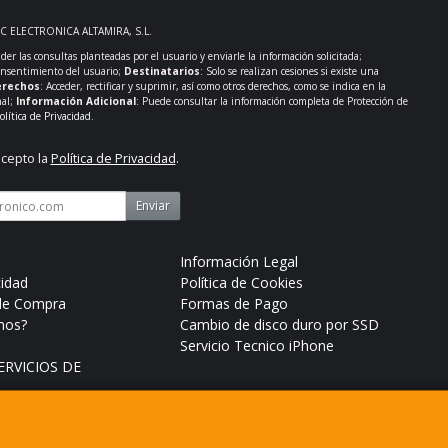
PC ELECTRONICA ALTAMIRA, S.L.
der las consultas planteadas por el usuario y enviarle la información solicitada;
onsentimiento del usuario;
Destinatarios
: Solo se realizan cesiones si existe una
rechos
: Acceder, rectificar y suprimir, así como otros derechos, como se indica en la
nal;
Información Adicional
: Puede consultar la información completa de Protección de
olítica de Privacidad
.
acepto la
Política de Privacidad
.
Enviar
Información Legal
cidad
Política de Cookies
de Compra
Formas de Pago
mos?
Cambio de disco duro por SSD
Servicio Tecnico iPhone
RVICIOS DE