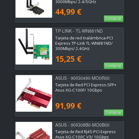
3000Mbps/ 2.4/5GHz
44,99 €
Comprar
TP-LINK - TL-WN881ND
Tarjeta de red Inalámbrica-PCI
Express TP-Link TL-WN881ND/
300Mbps/ 2.4GHz
15,25 €
Comprar
ASUS - 90IG0490-MO0R00
Tarjeta de Red PCI Express-SFP+
Asus XG-C100F/ 10Gbps
91,99 €
Comprar
ASUS - 90IG08B0-MO0B00
Tarjeta de Red RJ45-PCI Express
Asus XG-C100C V3/ 10Gbps