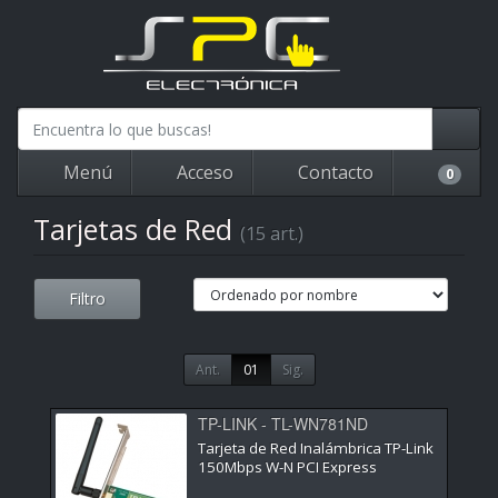
Menú
Acceso
Contacto
0
Tarjetas de Red
(15 art.)
Filtro
Ant.
01
Sig.
TP-LINK - TL-WN781ND
Tarjeta de Red Inalámbrica TP-Link
150Mbps W-N PCI Express