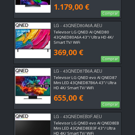
1.179,00 €
Comprar
LG - 43QNED80A6A.AEU
Televisor LG QNED AI QNED80
43QNED80A6A 43"/ Ultra HD 4K/
Smart TV/ WiFi
369,00 €
Comprar
LG - 43QNED87B6A.AEU
Televisor LG QNED evo AI QNED87
Mini LED 43QNED87B6A 43"/ Ultra
HD 4K/ Smart TV/ WiFi
655,00 €
Comprar
LG - 43QNED8EB3F.AEU
Televisor LG QNED evo AI QNED8EB
Mini LED 43QNED8EB3F 43"/ Ultra
HD 4K/ Smart TV/ WiFi