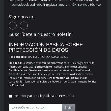
recuperación datos pantalla Internet router pantalla rota ipad
mac macbook ssd reballing placa reparar móvil servicio técnico
Síguenos en:
¡Suscríbete a Nuestro Boletín!
INFORMACIÓN BÁSICA SOBRE
PROTECCIÓN DE DATOS
Responsable
: SPC ELECTRONICA ALTAMIRA, S.L.
Finalidad
: Responder las consultas planteadas por el usuario y enviarle la
información solicitada;
Legitimación
: Consentimiento del usuario;
Destinatarios
: Solo se realizan cesiones si existe una obligación legal;
Derechos
: Acceder, rectificar y suprimir, así como otros derechos, como se
indica en la información adicional;
Información Adicional
: Puede
consultar la información completa de Protección de Datos en nuestra
Política
de Privacidad
.
He leído y acepto la
Política de Privacidad
.
Enviar