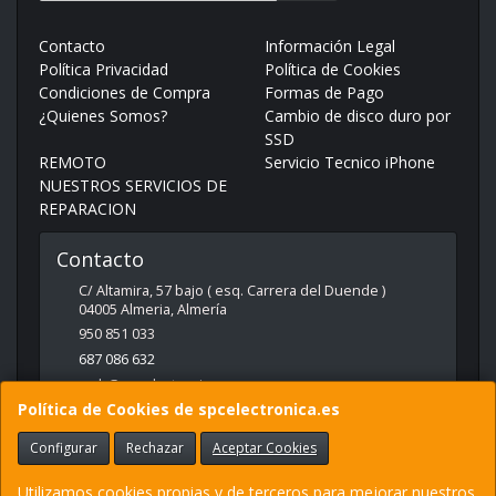
Contacto
Información Legal
Política Privacidad
Política de Cookies
Condiciones de Compra
Formas de Pago
¿Quienes Somos?
Cambio de disco duro por
SSD
REMOTO
Servicio Tecnico iPhone
NUESTROS SERVICIOS DE
REPARACION
Contacto
C/ Altamira, 57 bajo ( esq. Carrera del Duende )
04005
Almeria
,
Almería
950 851 033
687 086 632
web@spcelectronica.es
Política de Cookies de spcelectronica.es
Configurar
Rechazar
Aceptar Cookies
Horario
9:30 - 14:00 Y 17:00 - 21:00
Utilizamos cookies propias y de terceros para mejorar nuestros