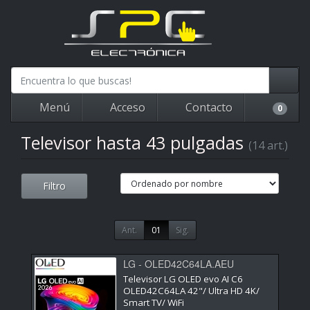
Menú
Acceso
Contacto
0
Televisor hasta 43 pulgadas
(14 art.)
Filtro
Ant.
01
Sig.
LG - OLED42C64LA.AEU
Televisor LG OLED evo AI C6
OLED42C64LA 42"/ Ultra HD 4K/
Smart TV/ WiFi