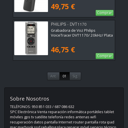
49,75 €
Comprar
PHILIPS - DVT1170
Grabadora de Voz Philips
VoiceTracer DVT1170/ 20kHz/ Plata
46,75 €
Comprar
Ant.
01
Sig.
Sobre Nosotros
TELÉFONOS: 950 851 033 / 687 086 632
SPC Electrónica Venta reparación informática portátiles tablet
móviles gps tv satélite telefonía redes antenas wifi
recuperación datos pantalla Internet router pantalla rota ipad
mac macbook ssd reballing placa reparar móvil servicio técnico