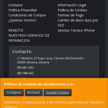
Contacto
Información Legal
Política Privacidad
Política de Cookies
Condiciones de Compra
Formas de Pago
¿Quienes Somos?
Cambio de disco duro por
SSD
REMOTO
Servicio Tecnico iPhone
NUESTROS SERVICIOS DE
REPARACION
Contacto
C/ Altamira, 57 bajo ( esq. Carrera del Duende )
04005
Almeria
,
Almería
950 851 033
687 086 632
web@spcelectronica.es
Política de Cookies de spcelectronica.es
Configurar
Rechazar
Aceptar Cookies
Horario
9:30 - 14:00 Y 17:00 - 21:00
Utilizamos cookies propias y de terceros para mejorar nuestros
servicios.