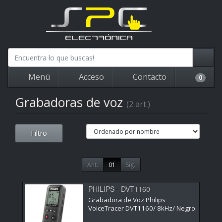
Menú
Acceso
Contacto
0
Grabadoras de voz
(2 art.)
Filtro
Ant.
01
Sig.
PHILIPS - DVT1160
Grabadora de Voz Philips
VoiceTracer DVT1160/ 8kHz/ Negro