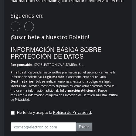
mac macbook ssd reballing placa reparar móvil servicio técnico
Síguenos en:
¡Suscríbete a Nuestro Boletín!
INFORMACIÓN BÁSICA SOBRE
PROTECCIÓN DE DATOS
Responsable
: SPC ELECTRONICA ALTAMIRA, S.L.
Finalidad
: Responder las consultas planteadas por el usuario y enviarle la
información solicitada;
Legitimación
: Consentimiento del usuario;
Destinatarios
: Solo se realizan cesiones si existe una obligación legal;
Derechos
: Acceder, rectificar y suprimir, así como otros derechos, como se
indica en la información adicional;
Información Adicional
: Puede
consultar la información completa de Protección de Datos en nuestra
Política
de Privacidad
.
He leído y acepto la
Política de Privacidad
.
Enviar