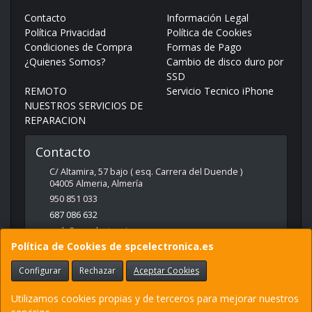
Contacto
Información Legal
Política Privacidad
Política de Cookies
Condiciones de Compra
Formas de Pago
¿Quienes Somos?
Cambio de disco duro por
SSD
REMOTO
Servicio Tecnico iPhone
NUESTROS SERVICIOS DE
REPARACION
Contacto
C/ Altamira, 57 bajo ( esq. Carrera del Duende )
04005
Almeria
,
Almería
950 851 033
687 086 632
web@spcelectronica.es
Política de Cookies de spcelectronica.es
Configurar
Rechazar
Aceptar Cookies
Horario
9:30 - 14:00 Y 17:00 - 21:00
Utilizamos cookies propias y de terceros para mejorar nuestros