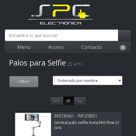
Menú
Acceso
Contacto
0
Palos para Selfie
(5 art.)
Filtro
Ant.
01
Sig.
INSTA360 - INF2SBS1
Gimbal palo selfie Insta360 Flow 2/
Gris