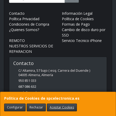
Contacto
Información Legal
Política Privacidad
Política de Cookies
Condiciones de Compra
Formas de Pago
¿Quienes Somos?
Cambio de disco duro por
SSD
REMOTO
Servicio Tecnico iPhone
NUESTROS SERVICIOS DE
REPARACION
Contacto
C/ Altamira, 57 bajo ( esq. Carrera del Duende )
04005
Almeria
,
Almería
950 851 033
687 086 632
web@spcelectronica.es
Política de Cookies de spcelectronica.es
Configurar
Rechazar
Aceptar Cookies
Horario