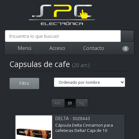
Menú
Acceso
Contacto
0
Capsulas de cafe
(20 art.)
Filtro
Ant.
01
Sig.
DELTA - 5028443
Cápsula Delta Cinnamon para
cafeteras Delta/ Caja de 10