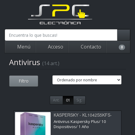
Menú
Acceso
Contacto
0
Antivirus
(14 art.)
Filtro
Ant.
01
Sig.
KASPERSKY - KL1042S5KFS-
SSB-ES
Antivirus Kaspersky Plus/ 10
Dispositivos/ 1 Año