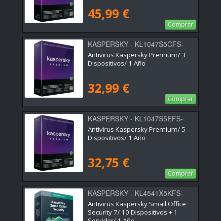
45,99 €
Comprar
KASPERSKY - KL1047S5CFS-
SSB-ES
Antivirus Kaspersky Premium/ 3
Dispositivos/ 1 Año
32,99 €
Comprar
KASPERSKY - KL1047S5EFS-
SSB-ES
Antivirus Kaspersky Premium/ 5
Dispositivos/ 1 Año
32,75 €
Comprar
KASPERSKY - KL4541X5KFS-
20ES
Antivirus Kaspersky Small Office
Security 7/ 10 Dispositivos + 1
Servidor/ 1 Año