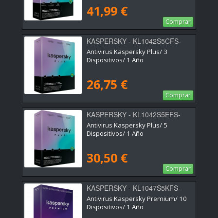
41,99 €
Comprar
KASPERSKY - KL1042S5CFS-
MSBES
Antivirus Kaspersky Plus/ 3
Dispositivos/ 1 Año
26,75 €
Comprar
KASPERSKY - KL1042S5EFS-
SSB-ES
Antivirus Kaspersky Plus/ 5
Dispositivos/ 1 Año
30,50 €
Comprar
KASPERSKY - KL1047S5KFS-
MSBES
Antivirus Kaspersky Premium/ 10
Dispositivos/ 1 Año