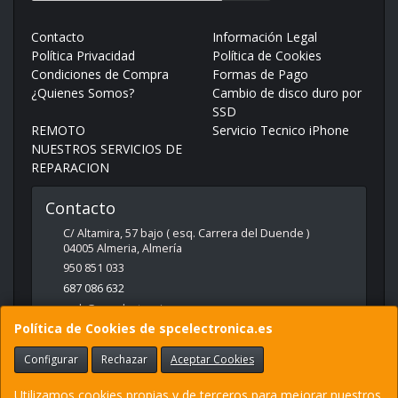
Contacto
Información Legal
Política Privacidad
Política de Cookies
Condiciones de Compra
Formas de Pago
¿Quienes Somos?
Cambio de disco duro por
SSD
REMOTO
Servicio Tecnico iPhone
NUESTROS SERVICIOS DE
REPARACION
Contacto
C/ Altamira, 57 bajo ( esq. Carrera del Duende )
04005
Almeria
,
Almería
950 851 033
687 086 632
web@spcelectronica.es
Política de Cookies de spcelectronica.es
Configurar
Rechazar
Aceptar Cookies
Horario
9:30 - 14:00 Y 17:00 - 21:00
Utilizamos cookies propias y de terceros para mejorar nuestros