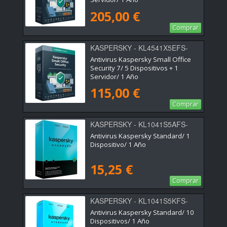
205,00 €
Comprar
KASPERSKY - KL4541X5EFS-
SSB-ES
Antivirus Kaspersky Small Office
Security 7/ 5 Dispositivos + 1
Servidor/ 1 Año
115,00 €
Comprar
KASPERSKY - KL1041S5AFS-
SSB-ES
Antivirus Kaspersky Standard/ 1
Dispositivo/ 1 Año
15,25 €
Comprar
KASPERSKY - KL1041S5KFS-
MSBES
Antivirus Kaspersky Standard/ 10
Dispositivos/ 1 Año