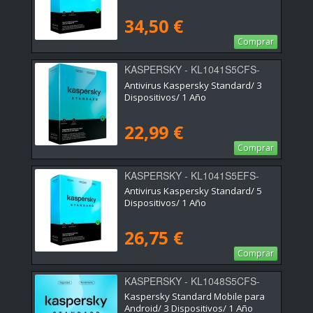
34,50 €
Comprar
KASPERSKY - KL1041S5CFS-
SSB-ES
Antivirus Kaspersky Standard/ 3
Dispositivos/ 1 Año
22,99 €
Comprar
KASPERSKY - KL1041S5EFS-
SSB-ES
Antivirus Kaspersky Standard/ 5
Dispositivos/ 1 Año
26,75 €
Comprar
KASPERSKY - KL1048S5CFS-
MSBES
Kaspersky Standard Mobile para
Android/ 3 Dispositivos/ 1 Año