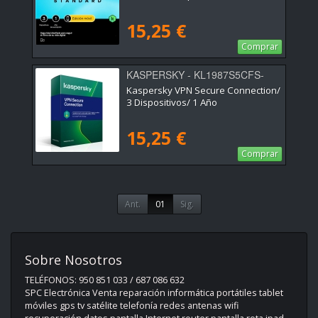
15,25 €
Comprar
KASPERSKY - KL1987S5CFS-
MSBES
Kaspersky VPN Secure Connection/
3 Dispositivos/ 1 Año
15,25 €
Comprar
Ant.
01
Sig.
Sobre Nosotros
TELÉFONOS: 950 851 033 / 687 086 632
SPC Electrónica Venta reparación informática portátiles tablet
móviles gps tv satélite telefonía redes antenas wifi