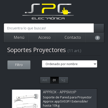
Menú
Acceso
Contacto
0
Soportes Proyectores
(11 art.)
Filtro
Ant.
01
Sig.
APPROX - APPSV03P
Soporte de Pared para Proyector
Approx appSV03P/ Extensible/
hasta 10kg