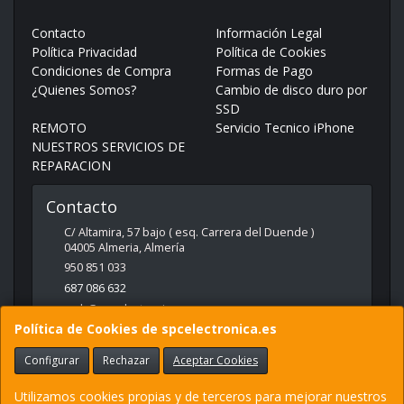
Contacto
Información Legal
Política Privacidad
Política de Cookies
Condiciones de Compra
Formas de Pago
¿Quienes Somos?
Cambio de disco duro por
SSD
REMOTO
Servicio Tecnico iPhone
NUESTROS SERVICIOS DE
REPARACION
Contacto
C/ Altamira, 57 bajo ( esq. Carrera del Duende )
04005
Almeria
,
Almería
950 851 033
687 086 632
web@spcelectronica.es
Política de Cookies de spcelectronica.es
Configurar
Rechazar
Aceptar Cookies
Horario
9:30 - 14:00 Y 17:00 - 21:00
Utilizamos cookies propias y de terceros para mejorar nuestros