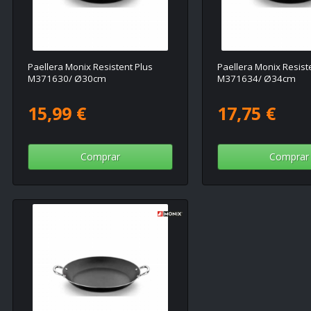
Paellera Monix Resistent Plus
Paellera Monix Resist
M371630/ Ø30cm
M371634/ Ø34cm
15,99 €
17,75 €
Comprar
Comprar