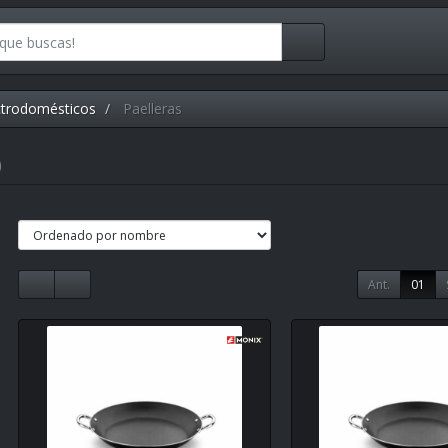
ctrodomésticos
Paelleras
)
Ant.
01