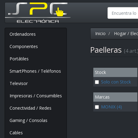
Inicio
Hogar / Ele
Ordenadores
Componentes
Paelleras
(4 art.
Portátiles
SmartPhones / Teléfonos
Stock
Solo con Stock
Televisor
Impresoras / Consumibles
Marcas
MONIX (4)
Conectividad / Redes
Gaming / Consolas
Cables