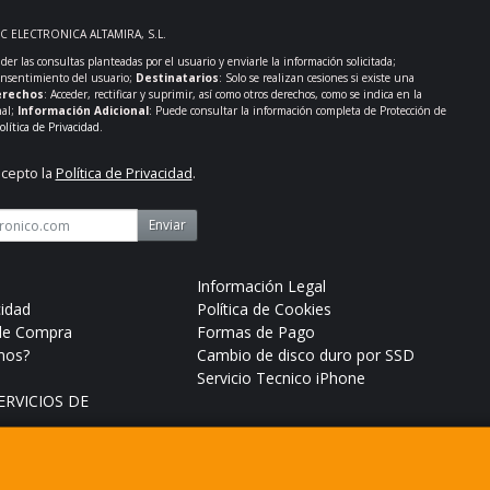
PC ELECTRONICA ALTAMIRA, S.L.
der las consultas planteadas por el usuario y enviarle la información solicitada;
onsentimiento del usuario;
Destinatarios
: Solo se realizan cesiones si existe una
rechos
: Acceder, rectificar y suprimir, así como otros derechos, como se indica en la
nal;
Información Adicional
: Puede consultar la información completa de Protección de
olítica de Privacidad
.
acepto la
Política de Privacidad
.
Enviar
Información Legal
cidad
Política de Cookies
de Compra
Formas de Pago
mos?
Cambio de disco duro por SSD
Servicio Tecnico iPhone
RVICIOS DE