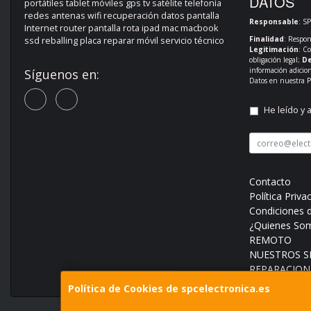
DATOS
portátiles tablet móviles gps tv satélite telefonía
redes antenas wifi recuperación datos pantalla
Responsable
: S
Internet router pantalla rota ipad mac macbook
Finalidad
: Respon
ssd reballing placa reparar móvil servicio técnico
Legitimación
: C
obligación legal;
De
información adicio
Síguenos en:
Datos en nuestra
P
He leído y 
Contacto
Política Priva
Condiciones 
¿Quienes So
REMOTO
NUESTROS SE
REPARACION
Política de Cookies de spcelectronica.es