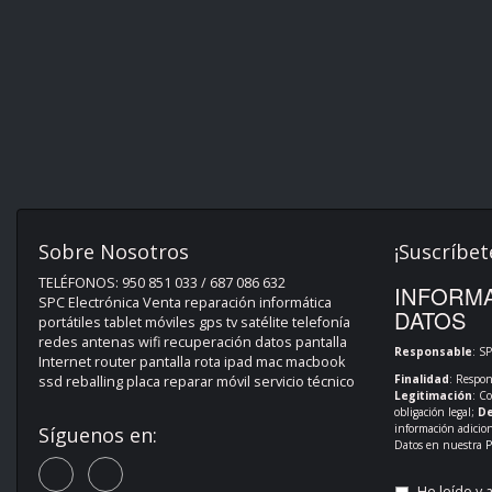
Sobre Nosotros
¡Suscríbet
TELÉFONOS: 950 851 033 / 687 086 632
INFORMA
SPC Electrónica Venta reparación informática
DATOS
portátiles tablet móviles gps tv satélite telefonía
redes antenas wifi recuperación datos pantalla
Responsable
: S
Internet router pantalla rota ipad mac macbook
Finalidad
: Respon
ssd reballing placa reparar móvil servicio técnico
Legitimación
: C
obligación legal;
De
información adicio
Síguenos en:
Datos en nuestra
P
He leído y 