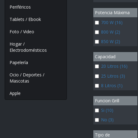
Periféricos
Potencia Máxima
Tablets / Ebook
700 W (16)
Foto / Video
800 W (2)
850 W (2)
Hogar /
Electrodomésticos
Capacidad
Papelería
20 Litros (16)
Ocio / Deportes /
25 Litros (3)
Mascotas
8 Litros (1)
Apple
Funcion Grill
Si (10)
No (3)
Tipo de