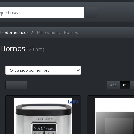
ctrodomésticos
Microondas - Hornos
- Hornos
(20 art.)
Ant.
01