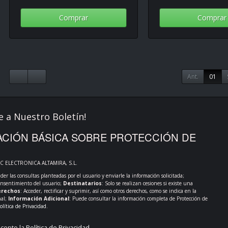
Comprar
Comprar
Ant.
01
e a Nuestro Boletín!
CIÓN BÁSICA SOBRE PROTECCIÓN DE
PC ELECTRONICA ALTAMIRA, S.L.
der las consultas planteadas por el usuario y enviarle la información solicitada;
onsentimiento del usuario;
Destinatarios
: Solo se realizan cesiones si existe una
rechos
: Acceder, rectificar y suprimir, así como otros derechos, como se indica en la
nal;
Información Adicional
: Puede consultar la información completa de Protección de
olítica de Privacidad
.
acepto la
Política de Privacidad
.