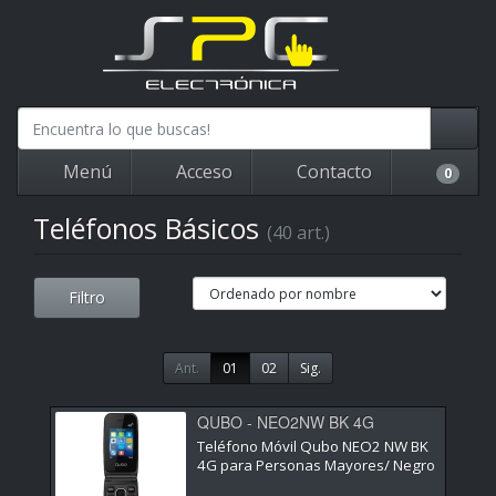
Menú
Acceso
Contacto
0
Teléfonos Básicos
(40 art.)
Filtro
Ant.
01
02
Sig.
QUBO - NEO2NW BK 4G
Teléfono Móvil Qubo NEO2 NW BK
4G para Personas Mayores/ Negro