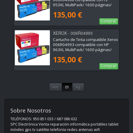
953XL MultiPack/ 1600 páginas/
Negro/ Cian/ Magenta/ Amarillo
135,00 €
Comprar
XEROX - 006R04993
Cartucho de Tinta compatible Xerox
006R04993 compatible con HP
963XL MultiPack/ 1600 páginas/
Negro/ Cian/ Magenta/ Amarillo
135,00 €
Comprar
Ant.
01
Sig.
Sobre Nosotros
TELÉFONOS: 950 851 033 / 687 086 632
SPC Electrónica Venta reparación informática portátiles tablet
móviles gps tv satélite telefonía redes antenas wifi