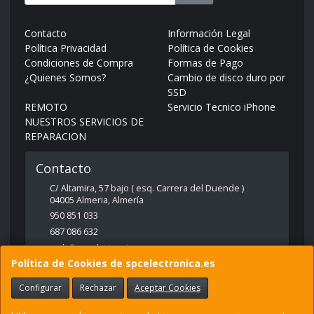
Contacto
Información Legal
Política Privacidad
Política de Cookies
Condiciones de Compra
Formas de Pago
¿Quienes Somos?
Cambio de disco duro por
SSD
REMOTO
Servicio Tecnico iPhone
NUESTROS SERVICIOS DE
REPARACION
Contacto
C/ Altamira, 57 bajo ( esq. Carrera del Duende )
04005
Almeria
,
Almería
950 851 033
687 086 632
web@spcelectronica.es
Política de Cookies de spcelectronica.es
Configurar
Rechazar
Aceptar Cookies
Horario
9:30 - 14:00 Y 17:00 - 21:00