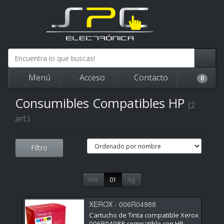
Menú
Acceso
Contacto
0
Consumibles Compatibles HP
(2
art.)
Filtro
Ant.
01
Sig.
XEROX - 006R04988
Cartucho de Tinta compatible Xerox
006R04988 compatible con HP