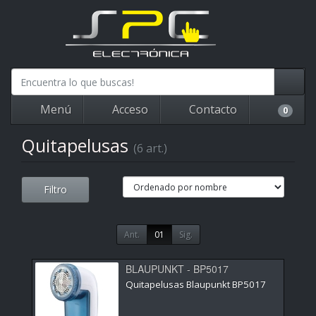
Menú
Acceso
Contacto
0
Quitapelusas
(6 art.)
Filtro
Ant.
01
Sig.
BLAUPUNKT - BP5017
Quitapelusas Blaupunkt BP5017