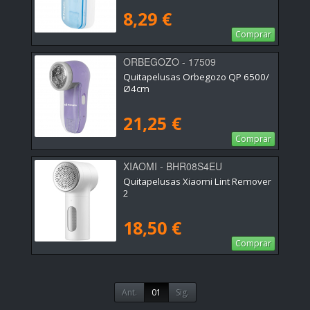
8,29 €
Comprar
ORBEGOZO - 17509
Quitapelusas Orbegozo QP 6500/
Ø4cm
21,25 €
Comprar
XIAOMI - BHR08S4EU
Quitapelusas Xiaomi Lint Remover
2
18,50 €
Comprar
Ant.
01
Sig.