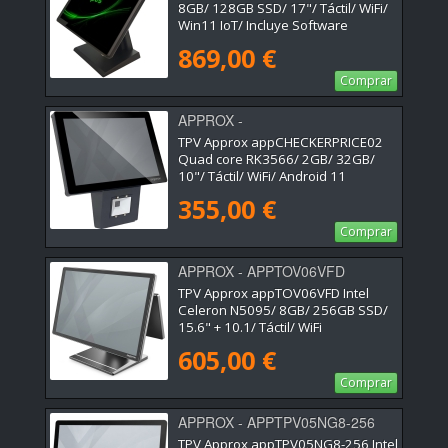
8GB/ 128GB SSD/ 17"/ Táctil/ WiFi/
Win11 IoT/ Incluye Software
Verifactu + 2h de Formación
869,00 €
Comprar
APPROX -
APPCHECKERPRICE02
TPV Approx appCHECKERPRICE02
Quad core RK3566/ 2GB/ 32GB/
10"/ Táctil/ WiFi/ Android 11
355,00 €
Comprar
APPROX - APPTOV06VFD
TPV Approx appTOV06VFD Intel
Celeron N5095/ 8GB/ 256GB SSD/
15.6" + 10.1/ Táctil/ WiFi
605,00 €
Comprar
APPROX - APPTPV05NG8-256
TPV Approx appTPV05NG8-256 Intel