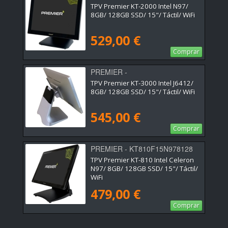
TPV Premier KT-2000 Intel N97/
8GB/ 128GB SSD/ 15"/ Táctil/ WiFi
529,00 €
Comprar
PREMIER -
KT300015CJ64128128WF
TPV Premier KT-3000 Intel J6412/
8GB/ 128GB SSD/ 15"/ Táctil/ WiFi
545,00 €
Comprar
PREMIER - KT810F15N978128
TPV Premier KT-810 Intel Celeron
N97/ 8GB/ 128GB SSD/ 15"/ Táctil/
WiFi
479,00 €
Comprar