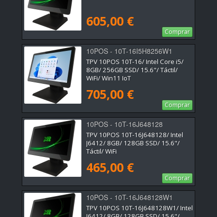
605,00 €
Comprar
10POS - 10T-16I5H8256W1
TPV 10POS 10T-16/ Intel Core i5/
8GB/ 256GB SSD/ 15.6"/ Táctil/
WiFi/ Win11 IoT
705,00 €
Comprar
10POS - 10T-16J648128
TPV 10POS 10T-16J648128/ Intel
J6412/ 8GB/ 128GB SSD/ 15.6"/
Táctil/ WiFi
465,00 €
Comprar
10POS - 10T-16J648128W1
TPV 10POS 10T-16J648128W1/ Intel
J6412/ 8GB/ 128GB SSD/ 15.6"/