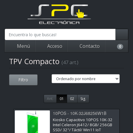
Menú
Acceso
Contacto
0
TPV Compacto
(47 art.)
Filtro
Ant.
01
02
Sig.
10POS - 10K-32J68256W1B
Kiosko Capacitivo 10POS 10K-32
Intel Celeron J6412/ 8GB/ 256GB
SSD/ 32"/ Táctil/ Win11 IoT