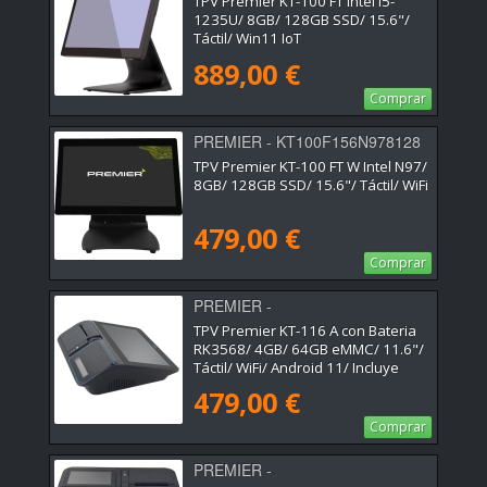
TPV Premier KT-100 FT Intel i5-
1235U/ 8GB/ 128GB SSD/ 15.6"/
Táctil/ Win11 IoT
889,00 €
Comprar
PREMIER - KT100F156N978128
TPV Premier KT-100 FT W Intel N97/
8GB/ 128GB SSD/ 15.6"/ Táctil/ WiFi
479,00 €
Comprar
PREMIER -
KT11611RK3568464P5B
TPV Premier KT-116 A con Bateria
RK3568/ 4GB/ 64GB eMMC/ 11.6"/
Táctil/ WiFi/ Android 11/ Incluye
Impresora 80mm
479,00 €
Comprar
PREMIER -