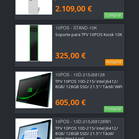
2.109,00 €
Comprar
10POS - STAND-10K
Soporte para TPV 10POS Kiosk 10K
325,00 €
Avísame
10POS - 10D-215J68128
TPV 10POS 10D-215/ Intel J6412/
8GB/ 128GB SSD/ 21.5"/ Táctil/ WiFi
605,00 €
Comprar
10POS - 10D-215J68128W1
TPV 10POS 10D-215/ Intel J6412/
8GB/ 128GB SSD/ 21.5"/ Táctil/
WiFi/ Win11 IoT