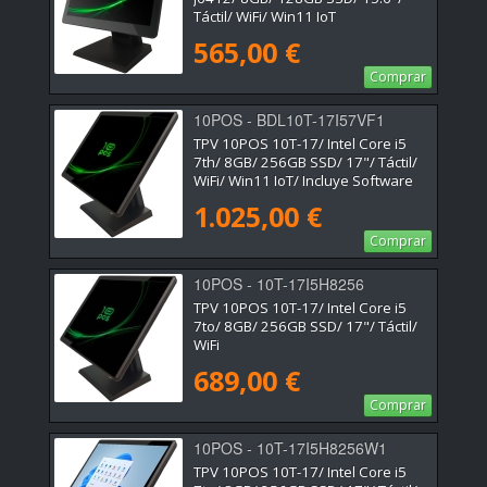
Táctil/ WiFi/ Win11 IoT
565,00 €
Comprar
10POS - BDL10T-17I57VF1
TPV 10POS 10T-17/ Intel Core i5
7th/ 8GB/ 256GB SSD/ 17"/ Táctil/
WiFi/ Win11 IoT/ Incluye Software
Verifactu + 2h de Formación
1.025,00 €
Comprar
10POS - 10T-17I5H8256
TPV 10POS 10T-17/ Intel Core i5
7to/ 8GB/ 256GB SSD/ 17"/ Táctil/
WiFi
689,00 €
Comprar
10POS - 10T-17I5H8256W1
TPV 10POS 10T-17/ Intel Core i5