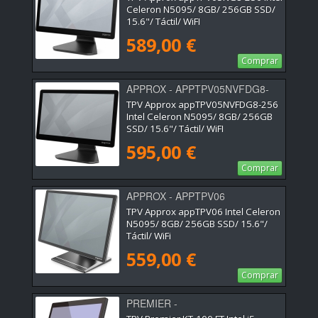
Celeron N5095/ 8GB/ 256GB SSD/
15.6"/ Táctil/ WiFI
589,00 €
Comprar
APPROX - APPTPV05NVFDG8-
256
TPV Approx appTPV05NVFDG8-256
Intel Celeron N5095/ 8GB/ 256GB
SSD/ 15.6"/ Táctil/ WiFI
595,00 €
Comprar
APPROX - APPTPV06
TPV Approx appTPV06 Intel Celeron
N5095/ 8GB/ 256GB SSD/ 15.6"/
Táctil/ WiFi
559,00 €
Comprar
PREMIER -
KT100F156I51235U8128W11