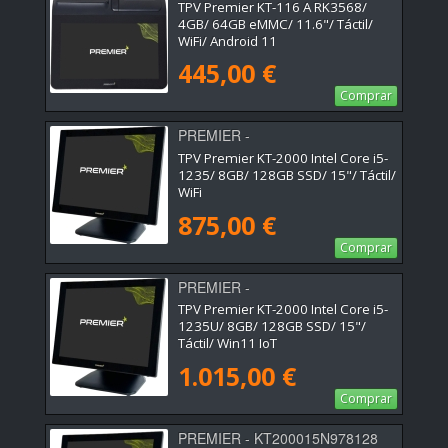
KT116A11116RK356846480P5S
TPV Premier KT-116 A RK3568/
4GB/ 64GB eMMC/ 11.6"/ Táctil/
WiFi/ Android 11
445,00 €
Comprar
PREMIER -
KT200015I51235U8128
TPV Premier KT-2000 Intel Core i5-
1235/ 8GB/ 128GB SSD/ 15"/ Táctil/
WiFi
875,00 €
Comprar
PREMIER -
KT200015I51235U8128W11
TPV Premier KT-2000 Intel Core i5-
1235U/ 8GB/ 128GB SSD/ 15"/
Táctil/ Win11 IoT
1.015,00 €
Comprar
PREMIER - KT200015N978128