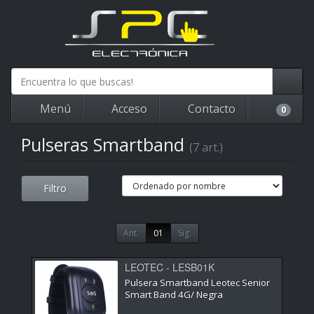
Menú
Acceso
Contacto
0
Pulseras Smartband
(7 art.)
Filtro
Ant.
01
Sig.
LEOTEC - LESB01K
Pulsera Smartband Leotec Senior
Smart Band 4G/ Negra