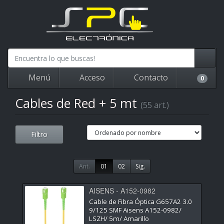
Menú
Acceso
Contacto
0
Cables de Red + 5 mt
(55 art.)
Filtro
Ant.
01
02
Sig.
AISENS - A152-0982
Cable de Fibra Óptica G657A2 3.0
9/125 SMF Aisens A152-0982/
LSZH/ 5m/ Amarillo