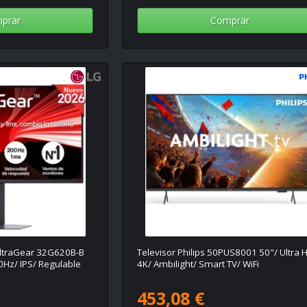
prar
Comprar
ltraGear 32G620B-B
Televisor Philips 50PUS8001 50"/ Ultra 
Hz/ IPS/ Regulable
4K/ Ambilight/ Smart TV/ WiFi
453,08 €