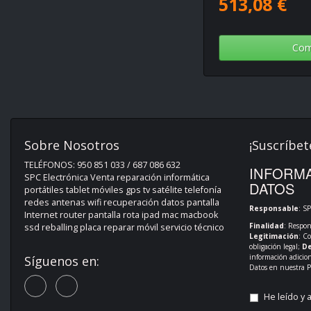
513,08 €
Com
Sobre Nosotros
¡Suscríbet
TELÉFONOS: 950 851 033 / 687 086 632
INFORMA
SPC Electrónica Venta reparación informática
DATOS
portátiles tablet móviles gps tv satélite telefonía
redes antenas wifi recuperación datos pantalla
Responsable
: S
Internet router pantalla rota ipad mac macbook
Finalidad
: Respon
ssd reballing placa reparar móvil servicio técnico
Legitimación
: C
obligación legal;
De
información adicio
Síguenos en:
Datos en nuestra
P
He leído y 