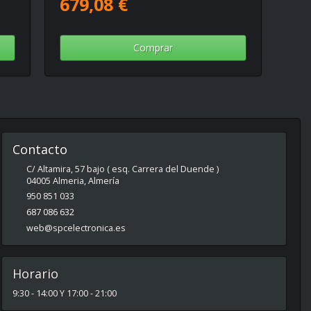
679,08 €
Comprar
Contacto
C/ Altamira, 57 bajo ( esq. Carrera del Duende )
04005
Almeria
,
Almería
950 851 033
687 086 632
web@spcelectronica.es
Horario
9:30 - 14:00 Y 17:00 - 21:00