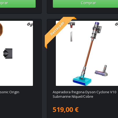
prar
Comprar
Destacado
onic Origin
Aspiradora fregona Dyson Cyclone V10
Submarine Níquel/Cobre
519,00 €