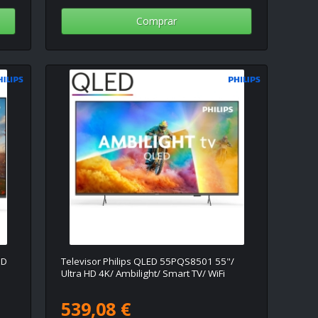
Comprar
HD
Televisor Philips QLED 55PQS8501 55"/
Ultra HD 4K/ Ambilight/ Smart TV/ WiFi
539,08 €