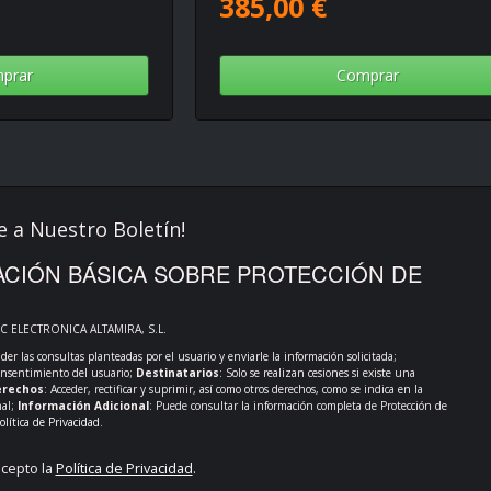
385,00 €
prar
Comprar
e a Nuestro Boletín!
CIÓN BÁSICA SOBRE PROTECCIÓN DE
PC ELECTRONICA ALTAMIRA, S.L.
der las consultas planteadas por el usuario y enviarle la información solicitada;
onsentimiento del usuario;
Destinatarios
: Solo se realizan cesiones si existe una
rechos
: Acceder, rectificar y suprimir, así como otros derechos, como se indica en la
nal;
Información Adicional
: Puede consultar la información completa de Protección de
olítica de Privacidad
.
acepto la
Política de Privacidad
.