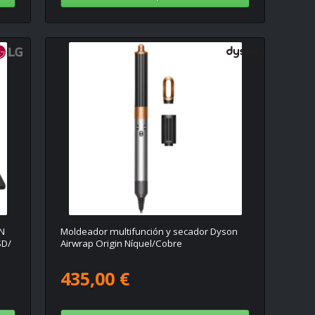
BN
Moldeador multifunción y secador Dyson
SD/
Airwrap Origin Níquel/Cobre
435,00 €