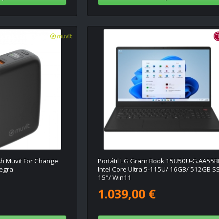
 Muvit For Change
Portátil LG Gram Book 15U50U-G.AA55
egra
Intel Core Ultra 5-115U/ 16GB/ 512GB S
15"/ Win11
1.039,00 €