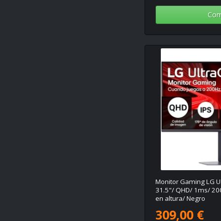
Com
Monitor Gaming LG U
31.5"/ QHD/ 1ms/ 200
en altura/ Negro
309,00 €