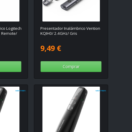
ico Logitech
Presentador Inalámbrico Vention
n Remote/
KQIH0/ 2.4GHz/ Gris
9,49 €
Comprar