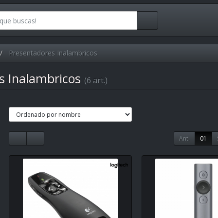
Presentadores Inalambricos
s Inalambricos
(6 art.)
Ant.
01