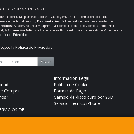
PC ELECTRONICA ALTAMIRA, S.L.
der las consultas planteadas por el usuario y enviarle la información solicitada;
onsentimiento del usuario;
Destinatarios
: Solo se realizan cesiones si existe una
rechos
: Acceder, rectificar y suprimir, así como otros derechos, como se indica en la
nal;
Información Adicional
: Puede consultar la información completa de Protección de
olítica de Privacidad
.
acepto la
Política de Privacidad
.
Enviar
Información Legal
cidad
Política de Cookies
de Compra
Formas de Pago
mos?
Cambio de disco duro por SSD
Servicio Tecnico iPhone
RVICIOS DE