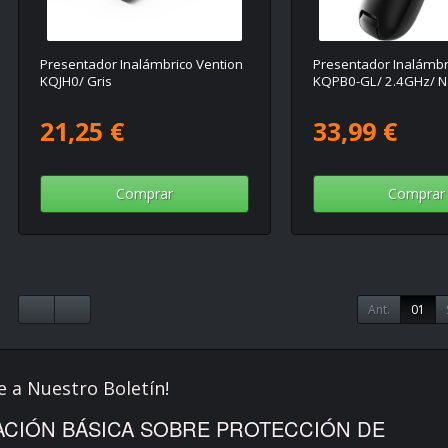
Presentador Inalámbrico Vention
Presentador Inalámbr
KQJH0/ Gris
KQPB0-GL/ 2.4GHz/ N
21,25 €
33,99 €
Comprar
Comprar
Ant.
01
e a Nuestro Boletín!
CIÓN BÁSICA SOBRE PROTECCIÓN DE