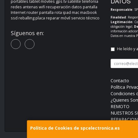
DATOS
portátiles tablet móviles gps tv satélite telefonía
redes antenas wifi recuperación datos pantalla
Responsable
: S
Internet router pantalla rota ipad mac macbook
Finalidad
: Respon
ssd reballing placa reparar móvil servicio técnico
Legitimación
: C
obligación legal;
De
información adicio
Síguenos en:
Datos en nuestra
P
He leído y 
Contacto
Política Priva
Condiciones 
¿Quienes So
REMOTO
NUESTROS SE
REPARACION
Política de Cookies de spcelectronica.es