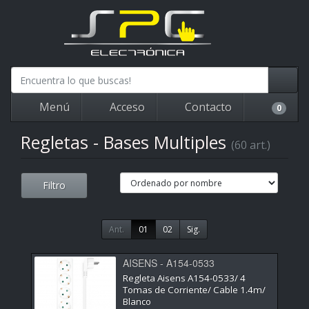
Menú
Acceso
Contacto
0
Regletas - Bases Multiples
(60 art.)
Filtro
Ant.
01
02
Sig.
AISENS - A154-0533
Regleta Aisens A154-0533/ 4
Tomas de Corriente/ Cable 1.4m/
Blanco