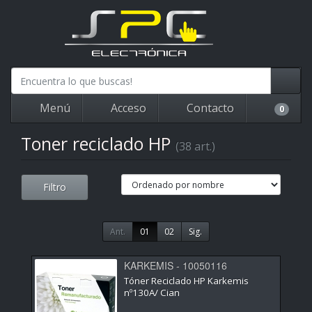
Menú
Acceso
Contacto
0
Toner reciclado HP
(38 art.)
Filtro
Ant.
01
02
Sig.
KARKEMIS - 10050116
Tóner Reciclado HP Karkemis
nº130A/ Cian