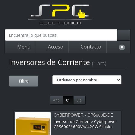
Menú
Acceso
Contacto
0
Inversores de Corriente
(1 art.)
Filtro
Ant.
01
Sig.
CYBERPOWER - CPS600E-DE
Inversor de Corriente Cyberpower
CPS600E/ 600VA/ 420W Schuko