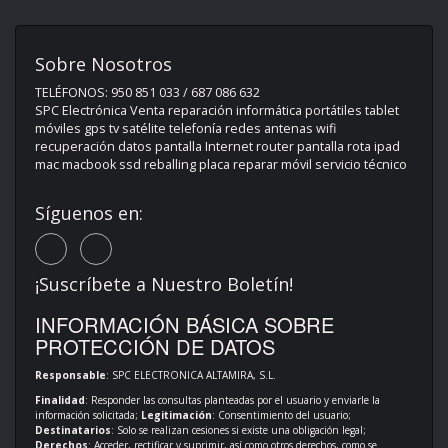
Sobre Nosotros
TELÉFONOS: 950 851 033 / 687 086 632
SPC Electrónica Venta reparación informática portátiles tablet
móviles gps tv satélite telefonía redes antenas wifi
recuperación datos pantalla Internet router pantalla rota ipad
mac macbook ssd reballing placa reparar móvil servicio técnico
Síguenos en:
¡Suscríbete a Nuestro Boletín!
INFORMACIÓN BÁSICA SOBRE
PROTECCIÓN DE DATOS
Responsable
: SPC ELECTRONICA ALTAMIRA, S.L.
Finalidad
: Responder las consultas planteadas por el usuario y enviarle la
información solicitada;
Legitimación
: Consentimiento del usuario;
Destinatarios
: Solo se realizan cesiones si existe una obligación legal;
Derechos
: Acceder, rectificar y suprimir, así como otros derechos, como se