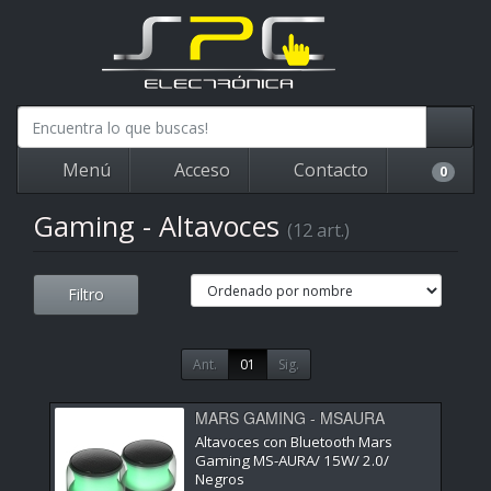
Menú
Acceso
Contacto
0
Gaming - Altavoces
(12 art.)
Filtro
Ant.
01
Sig.
MARS GAMING - MSAURA
Altavoces con Bluetooth Mars
Gaming MS-AURA/ 15W/ 2.0/
Negros