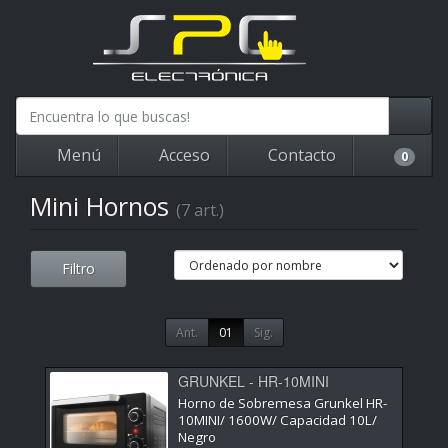
Menú
Acceso
Contacto
0
Mini Hornos
(7 art.)
Filtro
Ant.
01
Sig.
GRUNKEL - HR-10MINI
Horno de Sobremesa Grunkel HR-
10MINI/ 1600W/ Capacidad 10L/
Negro