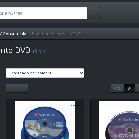
/ Consumibles
Almacenamiento DVD
ento DVD
(9 art.)
Ant.
01