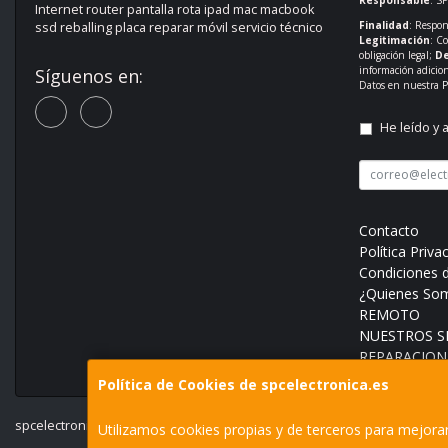
Internet router pantalla rota ipad mac macbook
Finalidad
: Respon
ssd reballing placa reparar móvil servicio técnico
Legitimación
: C
obligación legal;
De
información adicio
Síguenos en:
Datos en nuestra
P
He leído y 
Contacto
Política Priva
Condiciones 
¿Quienes So
REMOTO
NUESTROS SE
REPARACION
Política de Cookies de spcelectronica.es
spcelectronica.es © 2026
Utilizamos cookies propias y de terceros para mejorar