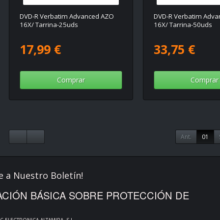
DVD-R Verbatim Advanced AZO
DVD-R Verbatim Adva
16X/ Tarrina-25uds
16X/ Tarrina-50uds
17,99 €
33,75 €
Comprar
Comprar
Ant.
01
e a Nuestro Boletín!
CIÓN BÁSICA SOBRE PROTECCIÓN DE
PC ELECTRONICA ALTAMIRA, S.L.