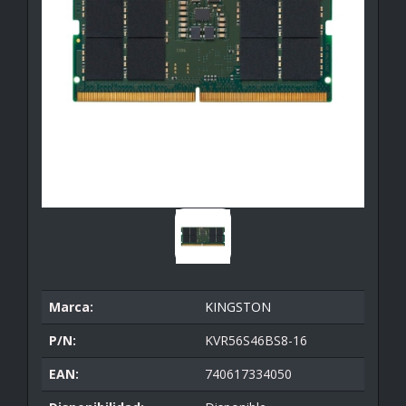
Marca:
KINGSTON
P/N:
KVR56S46BS8-16
EAN:
740617334050