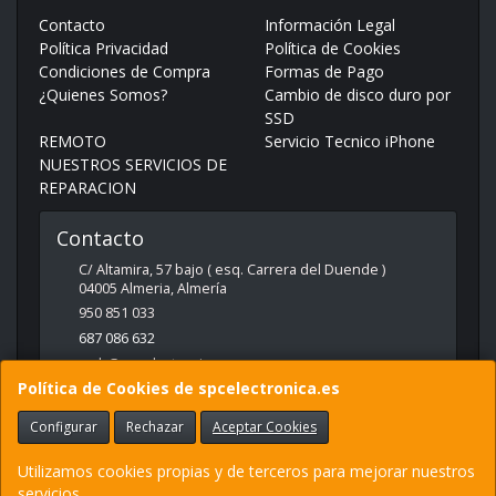
Contacto
Información Legal
Política Privacidad
Política de Cookies
Condiciones de Compra
Formas de Pago
¿Quienes Somos?
Cambio de disco duro por
SSD
REMOTO
Servicio Tecnico iPhone
NUESTROS SERVICIOS DE
REPARACION
Contacto
C/ Altamira, 57 bajo ( esq. Carrera del Duende )
04005
Almeria
,
Almería
950 851 033
687 086 632
web@spcelectronica.es
Política de Cookies de spcelectronica.es
Configurar
Rechazar
Aceptar Cookies
Horario
9:30 - 14:00 Y 17:00 - 21:00
Utilizamos cookies propias y de terceros para mejorar nuestros
servicios.