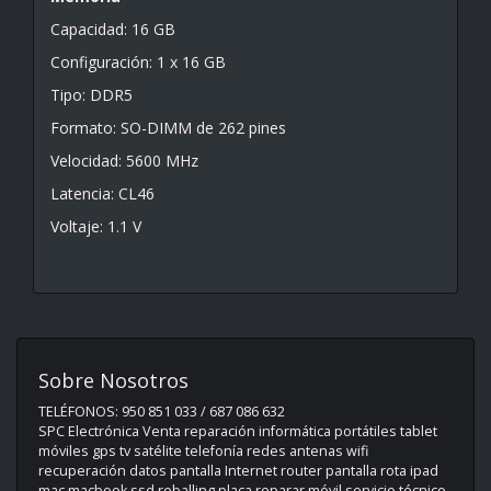
Capacidad: 16 GB
Configuración: 1 x 16 GB
Tipo: DDR5
Formato: SO-DIMM de 262 pines
Velocidad: 5600 MHz
Latencia: CL46
Voltaje: 1.1 V
Sobre Nosotros
TELÉFONOS: 950 851 033 / 687 086 632
SPC Electrónica Venta reparación informática portátiles tablet
móviles gps tv satélite telefonía redes antenas wifi
recuperación datos pantalla Internet router pantalla rota ipad
mac macbook ssd reballing placa reparar móvil servicio técnico