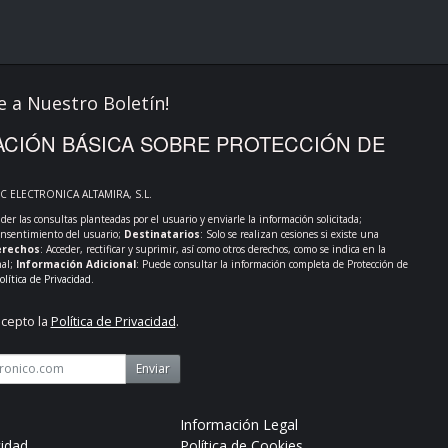
e a Nuestro Boletín!
CIÓN BÁSICA SOBRE PROTECCIÓN DE
PC ELECTRONICA ALTAMIRA, S.L.
der las consultas planteadas por el usuario y enviarle la información solicitada;
onsentimiento del usuario;
Destinatarios
: Solo se realizan cesiones si existe una
rechos
: Acceder, rectificar y suprimir, así como otros derechos, como se indica en la
nal;
Información Adicional
: Puede consultar la información completa de Protección de
olítica de Privacidad
.
acepto la
Política de Privacidad
.
Enviar
Información Legal
cidad
Política de Cookies