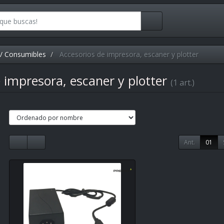
/ Consumibles
Accesorios de impresora, escaner y plotter
 impresora, escaner y plotter
(1 art.)
Ant.
01