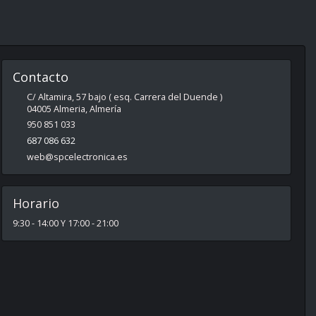
Contacto
C/ Altamira, 57 bajo ( esq. Carrera del Duende )
04005
Almeria
,
Almería
950 851 033
687 086 632
web@spcelectronica.es
Horario
9:30 - 14:00 Y 17:00 - 21:00