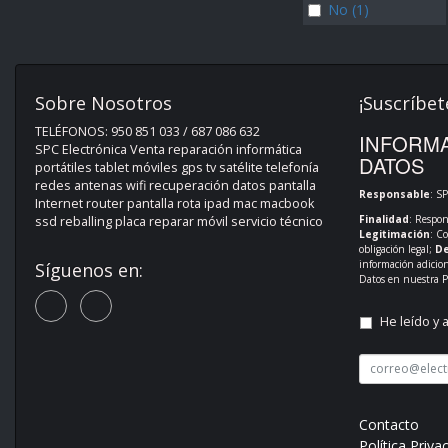
No (1)
Sobre Nosotros
¡Suscríbet
TELÉFONOS: 950 851 033 / 687 086 632
INFORMA
SPC Electrónica Venta reparación informática
DATOS
portátiles tablet móviles gps tv satélite telefonía
redes antenas wifi recuperación datos pantalla
Responsable
: S
Internet router pantalla rota ipad mac macbook
Finalidad
: Respon
ssd reballing placa reparar móvil servicio técnico
Legitimación
: C
obligación legal;
De
información adicio
Síguenos en:
Datos en nuestra
P
He leído y 
Contacto
Política Priva