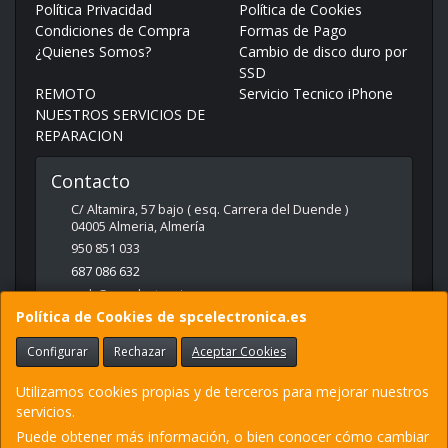
Política Privacidad
Política de Cookies
Condiciones de Compra
Formas de Pago
¿Quienes Somos?
Cambio de disco duro por
SSD
REMOTO
Servicio Tecnico iPhone
NUESTROS SERVICIOS DE
REPARACION
Contacto
C/ Altamira, 57 bajo ( esq. Carrera del Duende )
04005
Almeria
,
Almería
950 851 033
687 086 632
web@spcelectronica.es
Política de Cookies de spcelectronica.es
Configurar
Rechazar
Aceptar Cookies
Horario
9:30 - 14:00 Y 17:00 - 21:00
Utilizamos cookies propias y de terceros para mejorar nuestros
servicios.
Puede obtener más información, o bien conocer cómo cambiar