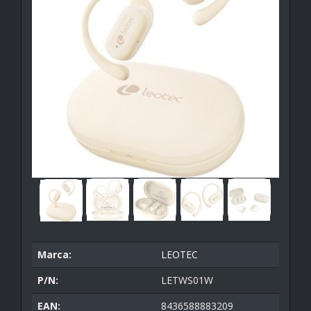
Marca:
LEOTEC
P/N:
LETWS01W
EAN:
8436588883209