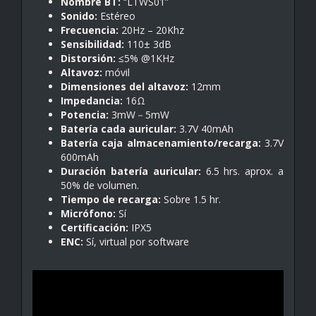
Nombre BT:
“LTWS01”
Sonido:
Estéreo
Frecuencia:
20Hz – 20Khz
Sensibilidad:
110± 3dB
Distorsión:
≤5% @1KHz
Altavoz:
móvil
Dimensiones del altavoz:
12mm
Impedancia:
16Ω
Potencia:
3mW－5mW
Batería cada auricular:
3.7V 40mAh
Batería caja almacenamiento/recarga:
3.7V
600mAh
Duración batería auricular:
6.5 hrs. aprox. a
50% de volumen.
Tiempo de recarga:
Sobre 1.5 hr.
Micrófono:
Sí
Certificación:
IPX5
ENC:
Sí, virtual por software