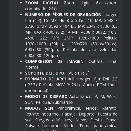
ZOOM DIGITAL
Zoom digital 6x (zoom
combinado: 24x)
NÚMERO DE PÍXELES DE GRABACIÓN
Imagen
fija (4:3) 16 MP: 4608 x 3456, 10 MP: 3648 x
2736, 5 MP: 2592 x 1944, 3 MP: 2048 x 1536, 0,3
MP: 640 x 480, (3:2) 14 MP: 4608 x 3072, (16:9:
4608, 222 MP) 2MP: 1920x1080 Película
1920x1080 (30fps), 1280x720 (60fps/30fps),
640x480 (30fps), Película de alta velocidad
640x480 (120fps)
COMPRESIÓN DE IMAGEN
Óptima, Fina,
Normal
SOPORTE DCF, DPOF
(VER 1.1) Sí
FORMATO DE ARCHIVO
Imagen fija Exif 2.3
(JPEG) Película MOV (H.264), Audio: PCM lineal
(monoaural)
MODOS DE DISPARO
Automático, P, M, Wi-Fi,
SCN, Película, Submarino
MODOS SCN
Panorámica, Niños, Retrato,
Retrato nocturno, Paisaje, Deporte, Puesta de
sol, Fuegos artificiales, Nieve, Fiesta, Playa,
Paisaje nocturno, Vidrio, Toma panorámica,