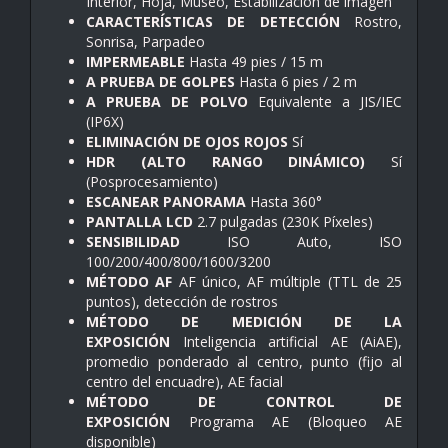
Interior, Hoja, Museo, Estabilización de imagen
CARACTERÍSTICAS DE DETECCIÓN
Rostro,
Sonrisa, Parpadeo
IMPERMEABLE
Hasta 49 pies / 15 m
A PRUEBA DE GOLPES
Hasta 6 pies / 2 m
A PRUEBA DE POLVO
Equivalente a JIS/IEC
(IP6X)
ELIMINACIÓN DE OJOS ROJOS
Sí
HDR (ALTO RANGO DINÁMICO)
Sí
(Posprocesamiento)
ESCANEAR PANORAMA
Hasta 360°
PANTALLA LCD
2.7 pulgadas (230K Píxeles)
SENSIBILIDAD
ISO Auto, ISO
100/200/400/800/1600/3200
MÉTODO AF
AF único, AF múltiple (TTL de 25
puntos), detección de rostros
MÉTODO DE MEDICIÓN DE LA
EXPOSICIÓN
Inteligencia artificial AE (AiAE),
promedio ponderado al centro, punto (fijo al
centro del encuadre), AE facial
MÉTODO DE CONTROL DE
EXPOSICIÓN
Programa AE (Bloqueo AE
disponible)