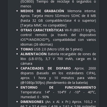
(ISO800) Tiempo de reciclaje 6 segundos o
menos
MEDIOS DE GRABACIÓN
Memoria interna:
Aprox. Tarjeta micro SD/micro SDHC de 8 MB
(hasta 32 GB compatible/clase 4 o superior)
[Tarjeta MMC no compatible]
OTRAS CARACTERÍSTICAS
Wi-Fi (802.11 b/g/n),
control remoto (a través del dispositivo
iOS™/ANDROID™), compatibilidad con varios
idiomas (26 idiomas)
TOMAS
USB 2.0 (Micro USB de 5 pines)
ALIMENTACIÓN
Batería recargable de iones de
litio (LB-015), 3,7 V 700 mAh, carga en la
cámara
CAPACIDADES DE DISPARO
Aprox. 2000
disparos (basado en los estándares CIPA),
aprox. 1 hora y 10 minutos para video
(@1080p/30fps) (Rendimiento de la batería)
ENTORNO DE FUNCIONAMIENTO
Temperatura: 14° - 104°F / -10° - 40°C,
Humedad: 0 - 90%
DIMENSIONES
(An. x Al. x Pr.) Aprox. 103,2 ×
66,7 × 52,4 mm / 4,06 x 2,62 x 2,06 pulgadas