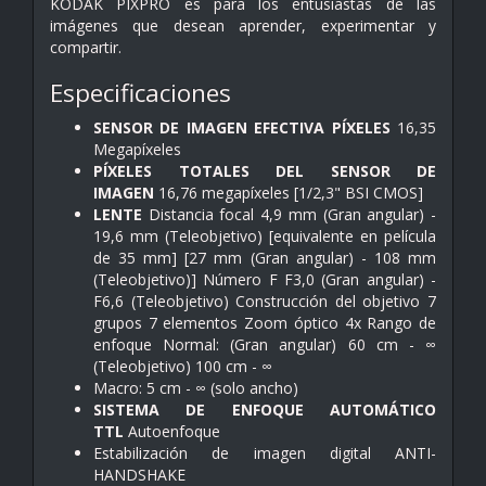
KODAK PIXPRO es para los entusiastas de las
imágenes que desean aprender, experimentar y
compartir.
Especificaciones
SENSOR DE IMAGEN EFECTIVA PÍXELES
16,35
Megapíxeles
PÍXELES TOTALES DEL SENSOR DE
IMAGEN
16,76 megapíxeles [1/2,3" BSI CMOS]
LENTE
Distancia focal 4,9 mm (Gran angular) -
19,6 mm (Teleobjetivo) [equivalente en película
de 35 mm] [27 mm (Gran angular) - 108 mm
(Teleobjetivo)] Número F F3,0 (Gran angular) -
F6,6 (Teleobjetivo) Construcción del objetivo 7
grupos 7 elementos Zoom óptico 4x Rango de
enfoque Normal: (Gran angular) 60 cm - ∞
(Teleobjetivo) 100 cm - ∞
Macro: 5 cm - ∞ (solo ancho)
SISTEMA DE ENFOQUE AUTOMÁTICO
TTL
Autoenfoque
Estabilización de imagen digital ANTI-
HANDSHAKE