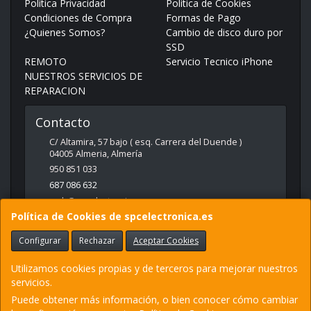
Política Privacidad
Política de Cookies
Condiciones de Compra
Formas de Pago
¿Quienes Somos?
Cambio de disco duro por
SSD
REMOTO
Servicio Tecnico iPhone
NUESTROS SERVICIOS DE
REPARACION
Contacto
C/ Altamira, 57 bajo ( esq. Carrera del Duende )
04005
Almeria
,
Almería
950 851 033
687 086 632
web@spcelectronica.es
Política de Cookies de spcelectronica.es
Configurar
Rechazar
Aceptar Cookies
Horario
9:30 - 14:00 Y 17:00 - 21:00
Utilizamos cookies propias y de terceros para mejorar nuestros
servicios.
Puede obtener más información, o bien conocer cómo cambiar