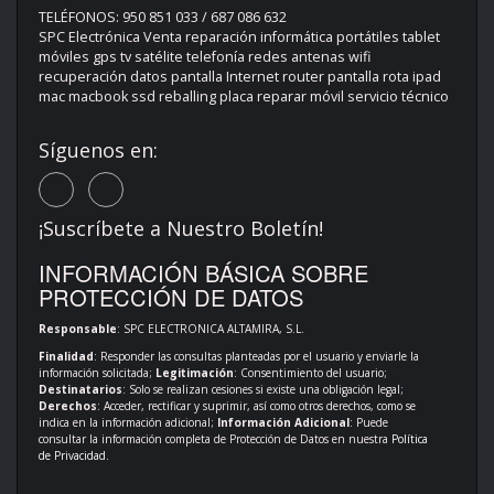
TELÉFONOS: 950 851 033 / 687 086 632
SPC Electrónica Venta reparación informática portátiles tablet
móviles gps tv satélite telefonía redes antenas wifi
recuperación datos pantalla Internet router pantalla rota ipad
mac macbook ssd reballing placa reparar móvil servicio técnico
Síguenos en:
¡Suscríbete a Nuestro Boletín!
INFORMACIÓN BÁSICA SOBRE
PROTECCIÓN DE DATOS
Responsable
: SPC ELECTRONICA ALTAMIRA, S.L.
Finalidad
: Responder las consultas planteadas por el usuario y enviarle la
información solicitada;
Legitimación
: Consentimiento del usuario;
Destinatarios
: Solo se realizan cesiones si existe una obligación legal;
Derechos
: Acceder, rectificar y suprimir, así como otros derechos, como se
indica en la información adicional;
Información Adicional
: Puede
consultar la información completa de Protección de Datos en nuestra
Política
de Privacidad
.