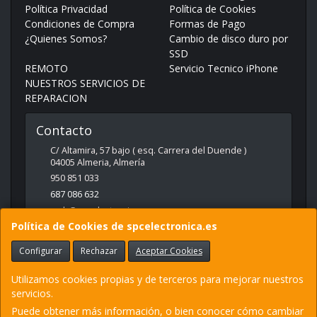
Política Privacidad
Política de Cookies
Condiciones de Compra
Formas de Pago
¿Quienes Somos?
Cambio de disco duro por
SSD
REMOTO
Servicio Tecnico iPhone
NUESTROS SERVICIOS DE
REPARACION
Contacto
C/ Altamira, 57 bajo ( esq. Carrera del Duende )
04005
Almeria
,
Almería
950 851 033
687 086 632
web@spcelectronica.es
Política de Cookies de spcelectronica.es
Configurar
Rechazar
Aceptar Cookies
Horario
9:30 - 14:00 Y 17:00 - 21:00
Utilizamos cookies propias y de terceros para mejorar nuestros
servicios.
Puede obtener más información, o bien conocer cómo cambiar