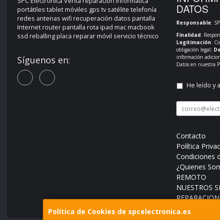
SPC Electrónica Venta reparación informática
DATOS
portátiles tablet móviles gps tv satélite telefonía
redes antenas wifi recuperación datos pantalla
Responsable
: S
Internet router pantalla rota ipad mac macbook
Finalidad
: Respon
ssd reballing placa reparar móvil servicio técnico
Legitimación
: C
obligación legal;
De
información adicio
Síguenos en:
Datos en nuestra
P
He leído y 
Contacto
Política Priva
Condiciones 
¿Quienes So
REMOTO
NUESTROS SE
REPARACION
Política de Cookies de spcelectronica.es