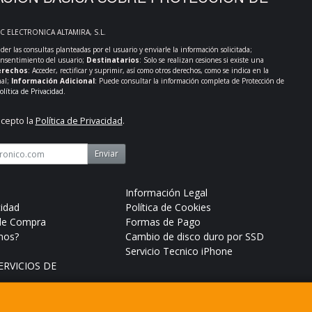
PC ELECTRONICA ALTAMIRA, S.L.
der las consultas planteadas por el usuario y enviarle la información solicitada;
onsentimiento del usuario;
Destinatarios
: Solo se realizan cesiones si existe una
rechos
: Acceder, rectificar y suprimir, así como otros derechos, como se indica en la
nal;
Información Adicional
: Puede consultar la información completa de Protección de
olítica de Privacidad
.
acepto la
Política de Privacidad
.
Enviar
Información Legal
cidad
Política de Cookies
de Compra
Formas de Pago
mos?
Cambio de disco duro por SSD
Servicio Tecnico iPhone
RVICIOS DE