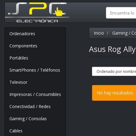
Inicio
Gaming / C
Ordenadores
Componentes
Asus Rog All
Portátiles
SmartPhones / Teléfonos
Televisor
No hay resultados.
Impresoras / Consumibles
Conectividad / Redes
Gaming / Consolas
Cables