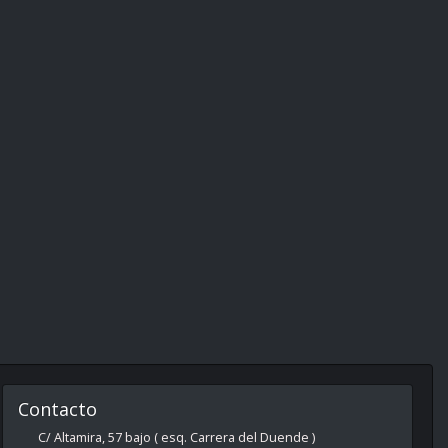
Contacto
C/ Altamira, 57 bajo ( esq. Carrera del Duende )