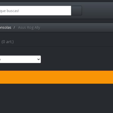
onsolas
Asus Rog Ally
y
(0 art.)