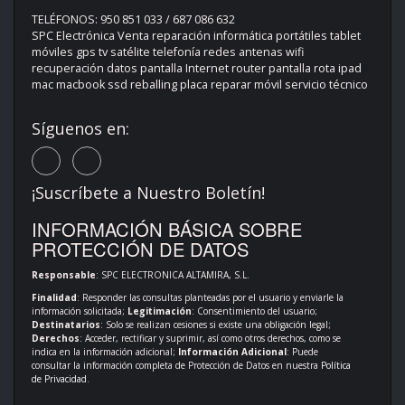
TELÉFONOS: 950 851 033 / 687 086 632
SPC Electrónica Venta reparación informática portátiles tablet
móviles gps tv satélite telefonía redes antenas wifi
recuperación datos pantalla Internet router pantalla rota ipad
mac macbook ssd reballing placa reparar móvil servicio técnico
Síguenos en:
¡Suscríbete a Nuestro Boletín!
INFORMACIÓN BÁSICA SOBRE
PROTECCIÓN DE DATOS
Responsable
: SPC ELECTRONICA ALTAMIRA, S.L.
Finalidad
: Responder las consultas planteadas por el usuario y enviarle la
información solicitada;
Legitimación
: Consentimiento del usuario;
Destinatarios
: Solo se realizan cesiones si existe una obligación legal;
Derechos
: Acceder, rectificar y suprimir, así como otros derechos, como se
indica en la información adicional;
Información Adicional
: Puede
consultar la información completa de Protección de Datos en nuestra
Política
de Privacidad
.