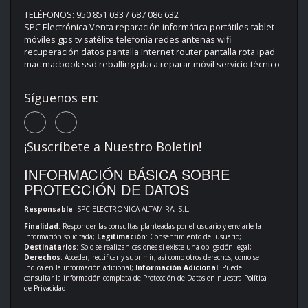
TELÉFONOS: 950 851 033 / 687 086 632
SPC Electrónica Venta reparación informática portátiles tablet
móviles gps tv satélite telefonía redes antenas wifi
recuperación datos pantalla Internet router pantalla rota ipad
mac macbook ssd reballing placa reparar móvil servicio técnico
Síguenos en:
¡Suscríbete a Nuestro Boletín!
INFORMACIÓN BÁSICA SOBRE
PROTECCIÓN DE DATOS
Responsable
: SPC ELECTRONICA ALTAMIRA, S.L.
Finalidad
: Responder las consultas planteadas por el usuario y enviarle la
información solicitada;
Legitimación
: Consentimiento del usuario;
Destinatarios
: Solo se realizan cesiones si existe una obligación legal;
Derechos
: Acceder, rectificar y suprimir, así como otros derechos, como se
indica en la información adicional;
Información Adicional
: Puede
consultar la información completa de Protección de Datos en nuestra
Política
de Privacidad
.