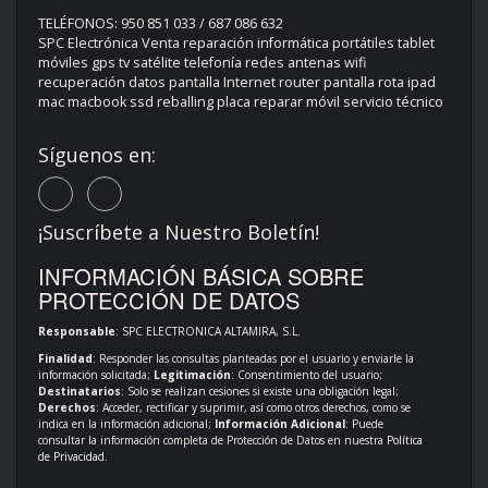
TELÉFONOS: 950 851 033 / 687 086 632
SPC Electrónica Venta reparación informática portátiles tablet
móviles gps tv satélite telefonía redes antenas wifi
recuperación datos pantalla Internet router pantalla rota ipad
mac macbook ssd reballing placa reparar móvil servicio técnico
Síguenos en:
¡Suscríbete a Nuestro Boletín!
INFORMACIÓN BÁSICA SOBRE
PROTECCIÓN DE DATOS
Responsable
: SPC ELECTRONICA ALTAMIRA, S.L.
Finalidad
: Responder las consultas planteadas por el usuario y enviarle la
información solicitada;
Legitimación
: Consentimiento del usuario;
Destinatarios
: Solo se realizan cesiones si existe una obligación legal;
Derechos
: Acceder, rectificar y suprimir, así como otros derechos, como se
indica en la información adicional;
Información Adicional
: Puede
consultar la información completa de Protección de Datos en nuestra
Política
de Privacidad
.