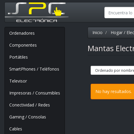
Inicio
Hogar / Ele
Ordenadores
Componentes
Mantas Elect
Portátiles
SmartPhones / Teléfonos
Televisor
No hay resultados.
Impresoras / Consumibles
Conectividad / Redes
Gaming / Consolas
Cables