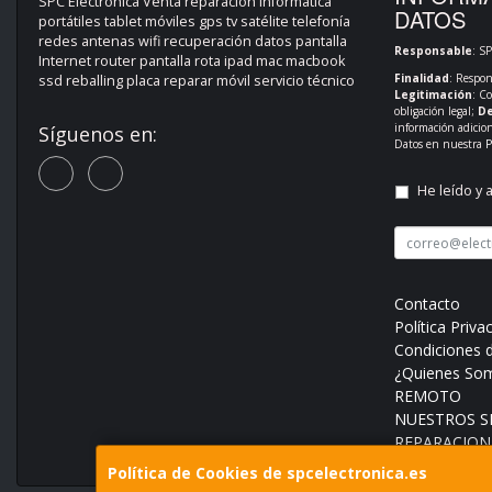
SPC Electrónica Venta reparación informática
DATOS
portátiles tablet móviles gps tv satélite telefonía
redes antenas wifi recuperación datos pantalla
Responsable
: S
Internet router pantalla rota ipad mac macbook
Finalidad
: Respon
ssd reballing placa reparar móvil servicio técnico
Legitimación
: C
obligación legal;
De
información adicio
Síguenos en:
Datos en nuestra
P
He leído y 
Contacto
Política Priva
Condiciones 
¿Quienes So
REMOTO
NUESTROS SE
REPARACION
Política de Cookies de spcelectronica.es