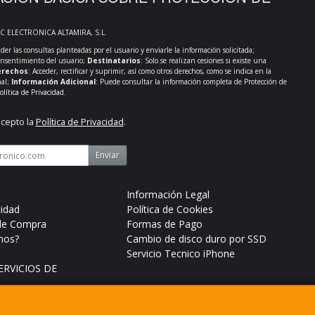
PC ELECTRONICA ALTAMIRA, S.L.
der las consultas planteadas por el usuario y enviarle la información solicitada;
onsentimiento del usuario;
Destinatarios
: Solo se realizan cesiones si existe una
rechos
: Acceder, rectificar y suprimir, así como otros derechos, como se indica en la
nal;
Información Adicional
: Puede consultar la información completa de Protección de
olítica de Privacidad
.
acepto la
Política de Privacidad
.
Enviar
Información Legal
cidad
Política de Cookies
de Compra
Formas de Pago
mos?
Cambio de disco duro por SSD
Servicio Tecnico iPhone
RVICIOS DE