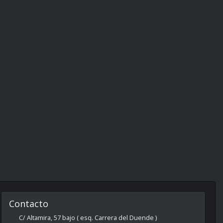
Contacto
C/ Altamira, 57 bajo ( esq. Carrera del Duende )