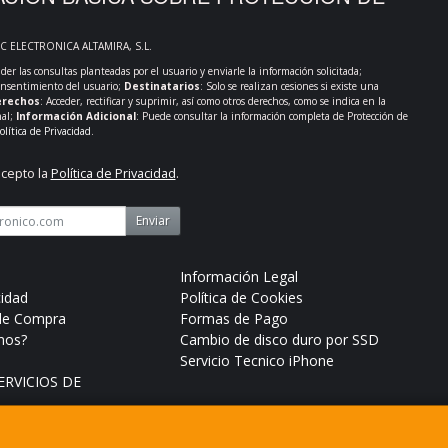
PC ELECTRONICA ALTAMIRA, S.L.
der las consultas planteadas por el usuario y enviarle la información solicitada;
onsentimiento del usuario;
Destinatarios
: Solo se realizan cesiones si existe una
rechos
: Acceder, rectificar y suprimir, así como otros derechos, como se indica en la
nal;
Información Adicional
: Puede consultar la información completa de Protección de
olítica de Privacidad
.
acepto la
Política de Privacidad
.
Enviar
Información Legal
cidad
Política de Cookies
de Compra
Formas de Pago
mos?
Cambio de disco duro por SSD
Servicio Tecnico iPhone
RVICIOS DE