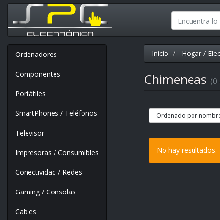
Inicio
Hogar / Ele
Ordenadores
Componentes
Chimeneas
(0 
Portátiles
SmartPhones / Teléfonos
Televisor
No hay resultados.
Impresoras / Consumibles
Conectividad / Redes
Gaming / Consolas
Cables