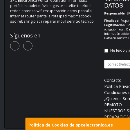
SPC Electrónica Venta reparación informática
DATOS
portátiles tablet móviles gps tv satélite telefonía
redes antenas wifi recuperación datos pantalla
Responsable
: S
Internet router pantalla rota ipad mac macbook
Finalidad
: Respon
ssd reballing placa reparar móvil servicio técnico
Legitimación
: C
obligación legal;
De
información adicio
Síguenos en:
Datos en nuestra
P
He leído y 
Contacto
Política Priva
Condiciones 
¿Quienes So
REMOTO
NUESTROS SE
REPARACION
Política de Cookies de spcelectronica.es