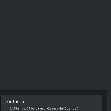
Contacto
C/ Altamira, 57 bajo ( esq. Carrera del Duende )