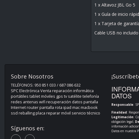
1 x Altavoz JBL Go 5
1 x Guía de inicio rápi
1 x Tarjeta de garantí
Cable USB no incluido
Sobre Nosotros
¡Suscríbet
TELÉFONOS: 950 851 033 / 687 086 632
INFORMA
SPC Electrónica Venta reparación informática
DATOS
portátiles tablet móviles gps tv satélite telefonía
redes antenas wifi recuperación datos pantalla
Responsable
: S
Internet router pantalla rota ipad mac macbook
Finalidad
: Respon
ssd reballing placa reparar móvil servicio técnico
Legitimación
: C
obligación legal;
De
información adicio
Síguenos en:
Datos en nuestra
P