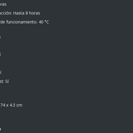
oras
cción: Hasta 8 horas
e funcionamiento: 40 °C
a
í
í
t: Sí
.74 x 4.3 cm
a