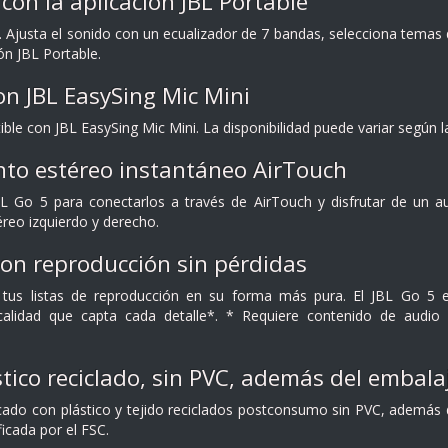
con la aplicación JBL Portable
. Ajusta el sonido con un ecualizador de 7 bandas, selecciona temas 
ón JBL Portable.
n JBL EasySing Mic Mini
ble con JBL EasySing Mic Mini. La disponibilidad puede variar según 
to estéreo instantáneo AirTouch
L Go 5 para conectarlos a través de AirTouch y disfrutar de un au
éreo izquierdo y derecho.
on reproducción sin pérdidas
 tus listas de reproducción en su forma más pura. El JBL Go 5 
calidad que capta cada detalle*. * Requiere contenido de audio s
tico reciclado, sin PVC, además del embalaj
icado con plástico y tejido reciclados postconsumo sin PVC, además 
ficada por el FSC.