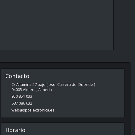
Contacto
C/ Altamira, 57 bajo ( esq. Carrera del Duende )
04005
Almeria
,
Almería
950 851 033
687 086 632
web@spcelectronica.es
Horario