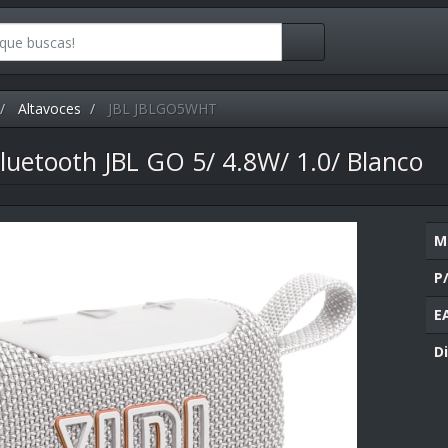
Altavoces
JBL JBLGO5WHT
luetooth JBL GO 5/ 4.8W/ 1.0/ Blanco
M
P
E
Di