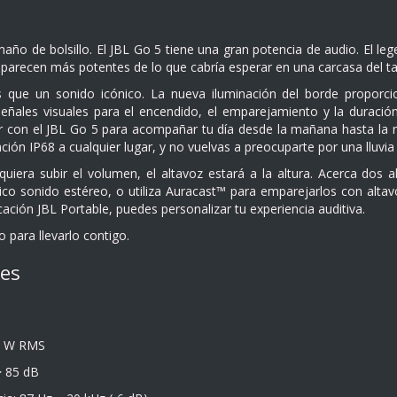
o de bolsillo. El JBL Go 5 tiene una gran potencia de audio. El legen
 parecen más potentes de lo que cabría esperar en una carcasa del 
que un sonido icónico. La nueva iluminación del borde proporci
eñales visuales para el encendido, el emparejamiento y la duración
r con el JBL Go 5 para acompañar tu día desde la mañana hasta la no
cación IP68 a cualquier lugar, y no vuelvas a preocuparte por una lluvi
equiera subir el volumen, el altavoz estará a la altura. Acerca dos
tico sonido estéreo, o utiliza Auracast™ para emparejarlos con alt
cación JBL Portable, puedes personalizar tu experiencia auditiva.
o para llevarlo contigo.
nes
.8 W RMS
> 85 dB