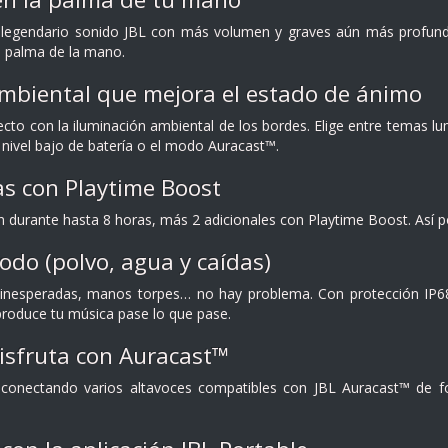
l legendario sonido JBL con más volumen y graves aún más profund
a palma de la mano.
ambiental que mejora el estado de ánimo
ecto con la iluminación ambiental de los bordes. Elige entre temas lu
 nivel bajo de batería o el modo Auracast™.
s con Playtime Boost
ón durante hasta 8 horas, más 2 adicionales con Playtime Boost. Así 
odo (polvo, agua y caídas)
s inesperadas, manos torpes… no hay problema. Con protección IP68 
eproduce tu música pase lo que pase.
isfruta con Auracast™
onectando varios altavoces compatibles con JBL Auracast™ de fo