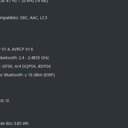
ia: 87 Hz – 20 kHz (-6 dB)
mpatibles: SBC, AAC, LC3
P V1.4, AVRCP V1.6
luetooth: 2.4 - 2.4835 GHz
h: GFSK, π/4 DQPSK, 8DPSK
or Bluetooth: ≤ 16 dBm (EIRP)
t: Sí
de litio 3.85 Wh