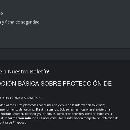
do
a y ficha de seguridad
e a Nuestro Boletín!
CIÓN BÁSICA SOBRE PROTECCIÓN DE
PC ELECTRONICA ALTAMIRA, S.L.
der las consultas planteadas por el usuario y enviarle la información solicitada;
onsentimiento del usuario;
Destinatarios
: Solo se realizan cesiones si existe una
rechos
: Acceder, rectificar y suprimir, así como otros derechos, como se indica en la
nal;
Información Adicional
: Puede consultar la información completa de Protección de
olítica de Privacidad
.