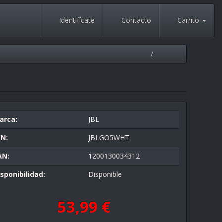
Identifícate
Contacto
Carrito
arca:
JBL
/N:
JBLGO5WHT
AN:
1200130034312
sponibilidad:
Disponible
53,99 €