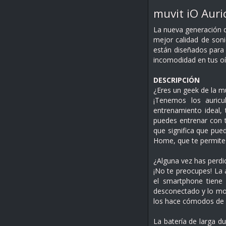
muvit iO Auri
La nueva generación de
mejor calidad de soni
están diseñados para 
incomodidad en tus oíd
DESCRIPCIÓN
¿Eres un geek de la mú
¡Tenemos los auricu
entrenamiento ideal, 
puedes entrenar con t
que significa que pued
Home, que te permite 
¿Alguna vez has perdid
¡No te preocupes! La 
el smartphone tiene 
desconectado y lo mo
los hace cómodos de l
La batería de larga d