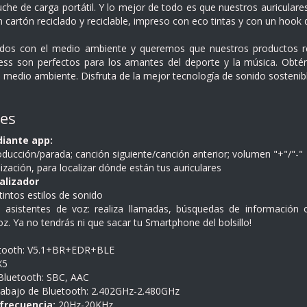
che de carga portátil. Y lo mejor de todo es que nuestros auriculare
cartón reciclado y reciclable, impreso con eco tintas y con un hook d
s con el medio ambiente y queremos que nuestros productos refl
eless son perfectos para los amantes del deporte y la música. Obté
el medio ambiente. Disfruta de la mejor tecnología de sonido sostenib
nes
iante app:
oducción/parada; canción siguiente/canción anterior; volumen "+"/"-"
ización, para localizar dónde están tus auriculares
alizador
tintos estilos de sonido
 asistentes de voz: realiza llamadas, búsquedas de información o
. Ya no tendrás ni que sacar tu Smartphone del bolsillo!
etooth: V5.1+BR+EDR+BLE
X5
Bluetooth: SBC, AAC
rabajo de Bluetooth: 2.402GHz-2.480GHz
frecuencia:
20Hz-20KHz