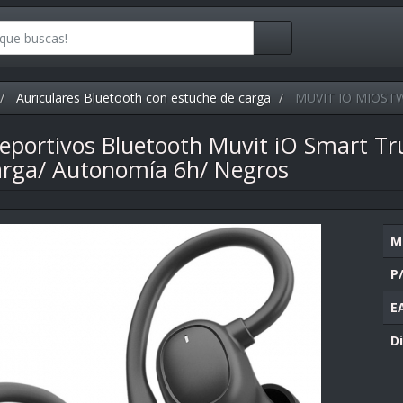
Auriculares Bluetooth con estuche de carga
MUVIT IO MIOST
Deportivos Bluetooth Muvit iO Smart Tr
arga/ Autonomía 6h/ Negros
M
P
E
Di