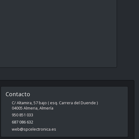
Contacto
C/ Altamira, 57 bajo ( esq. Carrera del Duende )
04005
Almeria
,
Almería
950 851 033
687 086 632
web@spcelectronica.es