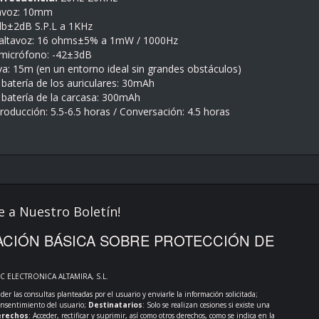
avoz: 10mm
6db±2dB S.P.L a 1KHz
 altavoz: 16 ohms±5% a 1mW / 1000Hz
l micrófono: -42±3dB
iva: 15m (en un entorno ideal sin grandes obstáculos)
 batería de los auriculares: 30mAh
 batería de la carcasa: 300mAh
oducción: 5.5-6.5 horas / Conversación: 4.5 horas
e a Nuestro Boletín!
CIÓN BÁSICA SOBRE PROTECCIÓN DE
PC ELECTRONICA ALTAMIRA, S.L.
der las consultas planteadas por el usuario y enviarle la información solicitada;
onsentimiento del usuario;
Destinatarios
: Solo se realizan cesiones si existe una
rechos
: Acceder, rectificar y suprimir, así como otros derechos, como se indica en la