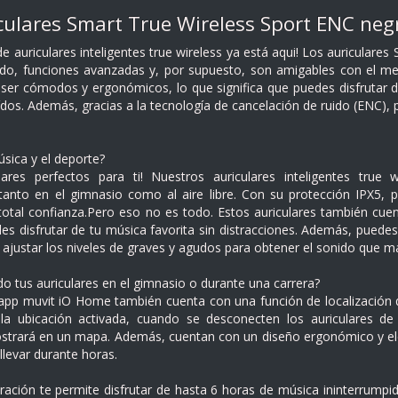
culares Smart True Wireless Sport ENC neg
 auriculares inteligentes true wireless ya está aqui! Los auriculares 
do, funciones avanzadas y, por supuesto, son amigables con el med
ser cómodos y ergonómicos, lo que significa que puedes disfrutar de
os. Además, gracias a la tecnología de cancelación de ruido (ENC), p
sica y el deporte?
lares perfectos para ti! Nuestros auriculares inteligentes tru
tanto en el gimnasio como al aire libre. Con su protección IPX5, p
otal confianza.Pero eso no es todo. Estos auriculares también cuen
es disfrutar de tu música favorita sin distracciones. Además, puedes
ajustar los niveles de graves y agudos para obtener el sonido que má
o tus auriculares en el gimnasio o durante una carrera?
app muvit iO Home también cuenta con una función de localización qu
la ubicación activada, cuando se desconecten los auriculares d
strará en un mapa. Además, cuentan con un diseño ergonómico y ele
levar durante horas.
uración te permite disfrutar de hasta 6 horas de música ininterrumpi