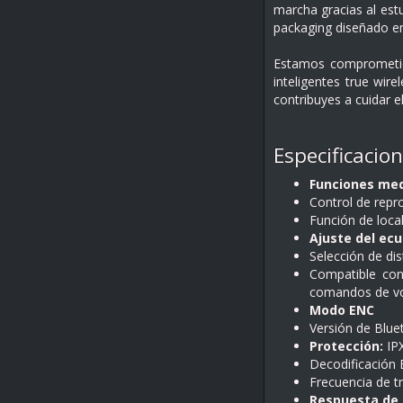
marcha gracias al estu
packaging diseñado en 
Estamos comprometido
inteligentes true wir
contribuyes a cuidar 
Especificacio
Funciones med
Control de repr
Función de local
Ajuste del ecu
Selección de dis
Compatible con
comandos de voz
Modo ENC
Versión de Blu
Protección:
IP
Decodificación 
Frecuencia de t
Respuesta de 