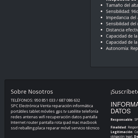
Tamaño del alt
Sensibilidad: 9
Impedancia del
Sensibilidad de
Distancia efect
Capacidad de la
Capacidad de la
Autonomía: Repr
Sobre Nosotros
¡Suscríbet
TELÉFONOS: 950 851 033 / 687 086 632
INFORMA
SPC Electrónica Venta reparación informática
DATOS
portátiles tablet móviles gps tv satélite telefonía
redes antenas wifi recuperación datos pantalla
Responsable
: S
Internet router pantalla rota ipad mac macbook
Finalidad
: Respon
ssd reballing placa reparar móvil servicio técnico
Legitimación
: C
obligación legal;
De