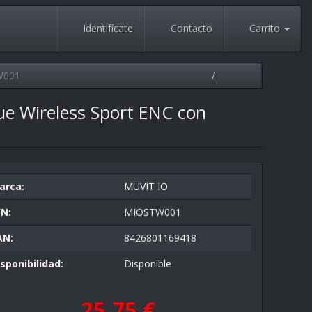
Identifícate
Contacto
Carrito
W001
ue Wireless Sport ENC con
arca:
MUVIT IO
/N:
MIOSTW001
AN:
8426801169418
sponibilidad:
Disponible
25,75 €