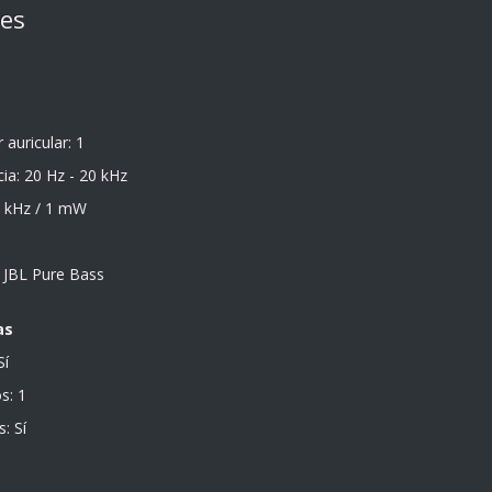
nes
auricular: 1
ia: 20 Hz - 20 kHz
 1 kHz / 1 mW
 JBL Pure Bass
as
Sí
s: 1
: Sí