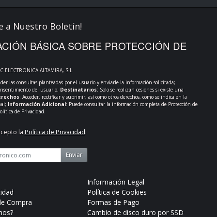
e a Nuestro Boletín!
CIÓN BÁSICA SOBRE PROTECCIÓN DE
PC ELECTRONICA ALTAMIRA, S.L.
der las consultas planteadas por el usuario y enviarle la información solicitada;
onsentimiento del usuario;
Destinatarios
: Solo se realizan cesiones si existe una
rechos
: Acceder, rectificar y suprimir, así como otros derechos, como se indica en la
nal;
Información Adicional
: Puede consultar la información completa de Protección de
olítica de Privacidad
.
acepto la
Política de Privacidad
.
Enviar
Información Legal
cidad
Política de Cookies
de Compra
Formas de Pago
mos?
Cambio de disco duro por SSD