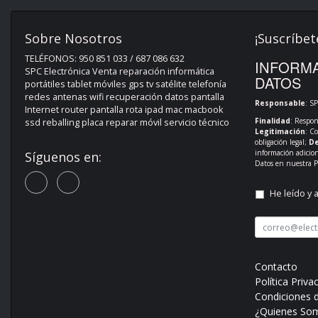
Sobre Nosotros
¡Suscríbet
TELÉFONOS: 950 851 033 / 687 086 632
INFORMA
SPC Electrónica Venta reparación informática
DATOS
portátiles tablet móviles gps tv satélite telefonía
redes antenas wifi recuperación datos pantalla
Responsable
: S
Internet router pantalla rota ipad mac macbook
Finalidad
: Respon
ssd reballing placa reparar móvil servicio técnico
Legitimación
: C
obligación legal;
De
información adicio
Síguenos en:
Datos en nuestra
P
He leído y 
Contacto
Política Priva
Condiciones 
¿Quienes So