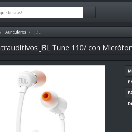
Auriculares
JBL
ntrauditivos JBL Tune 110/ con Micrófon
M
P
E
Di