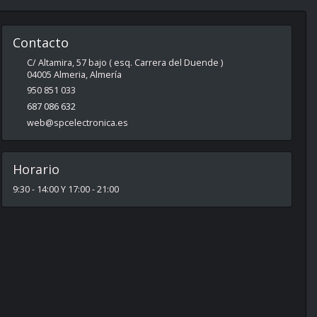
Contacto
C/ Altamira, 57 bajo ( esq. Carrera del Duende )
04005
Almeria
,
Almería
950 851 033
687 086 632
web@spcelectronica.es
Horario
9:30 - 14:00 Y 17:00 - 21:00