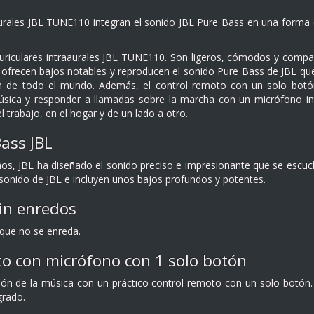
aurales JBL TUNE110 integran el sonido JBL Pure Bass en una forma d
riculares intraaurales JBL TUNE110. Son ligeros, cómodos y compact
frecen bajos notables y reproducen el sonido Pure Bass de JBL que
n de todo el mundo. Además, el control remoto con un solo botón 
úsica y responder a llamadas sobre la marcha con un micrófono i
 trabajo, en el hogar y de un lado a otro.
ass JBL
s, JBL ha diseñado el sonido preciso e impresionante que se escuch
onido de JBL e incluyen unos bajos profundos y potentes.
in enredos
que no se enreda.
o con micrófono con 1 solo botón
ión de la música con un práctico control remoto con un solo botón
grado.