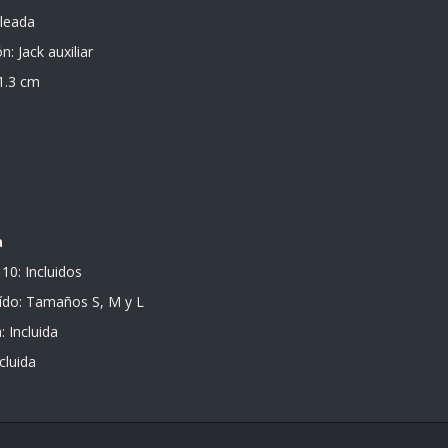
bleada
: Jack auxiliar
11.3 cm
a
10: Incluidos
oído: Tamaños S, M y L
: Incluida
cluida