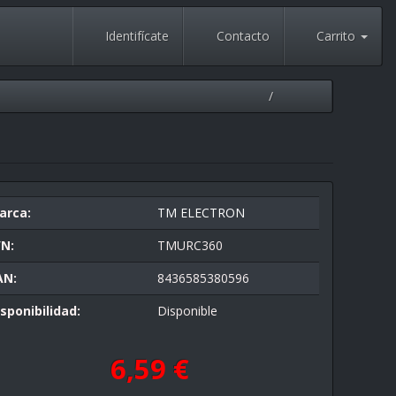
Identifícate
Contacto
Carrito
arca:
TM ELECTRON
/N:
TMURC360
AN:
8436585380596
sponibilidad:
Disponible
6,59 €