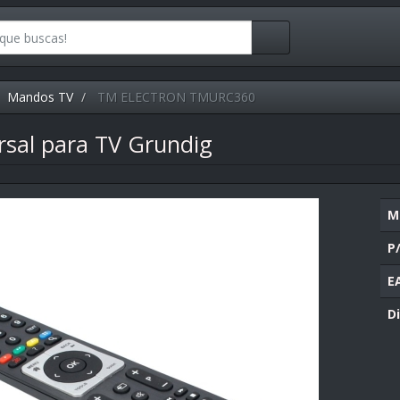
Mandos TV
TM ELECTRON TMURC360
sal para TV Grundig
M
P
E
Di