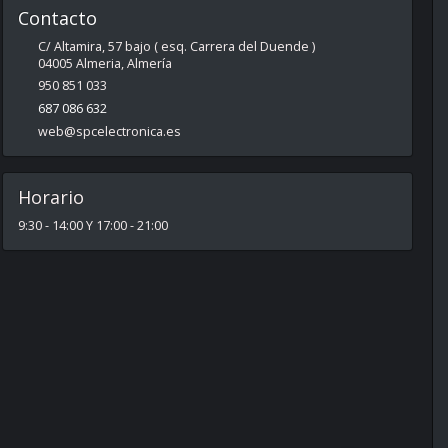
Contacto
C/ Altamira, 57 bajo ( esq. Carrera del Duende )
04005
Almeria
,
Almería
950 851 033
687 086 632
web@spcelectronica.es
Horario
9:30 - 14:00 Y 17:00 - 21:00