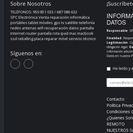
Sobre Nosotros
¡Suscríbet
TELÉFONOS: 950 851 033 / 687 086 632
INFORMA
SPC Electrónica Venta reparación informática
DATOS
portátiles tablet móviles gps tv satélite telefonía
redes antenas wifi recuperación datos pantalla
Responsable
: S
Internet router pantalla rota ipad mac macbook
Finalidad
: Respon
ssd reballing placa reparar móvil servicio técnico
Legitimación
: C
obligación legal;
De
información adicio
Síguenos en:
Datos en nuestra
P
He leído y 
Contacto
Política Priva
Condiciones 
¿Quienes So
REMOTO
NUESTROS SE