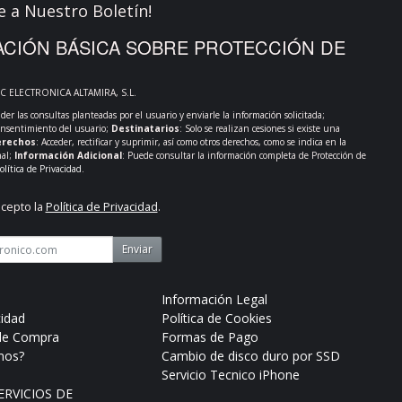
e a Nuestro Boletín!
CIÓN BÁSICA SOBRE PROTECCIÓN DE
PC ELECTRONICA ALTAMIRA, S.L.
der las consultas planteadas por el usuario y enviarle la información solicitada;
onsentimiento del usuario;
Destinatarios
: Solo se realizan cesiones si existe una
rechos
: Acceder, rectificar y suprimir, así como otros derechos, como se indica en la
nal;
Información Adicional
: Puede consultar la información completa de Protección de
olítica de Privacidad
.
acepto la
Política de Privacidad
.
Enviar
Información Legal
cidad
Política de Cookies
de Compra
Formas de Pago
mos?
Cambio de disco duro por SSD
Servicio Tecnico iPhone
RVICIOS DE