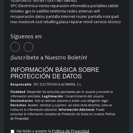
TELÉFONOS: 950 851 033 / 687 086 632
SPC Electrónica Venta reparación informática portátiles tablet
móviles gps tv satélite telefonía redes antenas wifi
recuperación datos pantalla Internet router pantalla rota ipad
mac macbook ssd reballing placa reparar móvil servicio técnico
Síguenos en:
¡Suscríbete a Nuestro Boletín!
INFORMACIÓN BÁSICA SOBRE
PROTECCIÓN DE DATOS
Responsable
: SPC ELECTRONICA ALTAMIRA, S.L.
Finalidad
: Responder las consultas planteadas por el usuario y enviarle la
información solicitada;
Legitimación
: Consentimiento del usuario;
Destinatarios
: Solo se realizan cesiones si existe una obligación legal;
Derechos
: Acceder, rectificar y suprimir, así como otros derechos, como se
indica en la información adicional;
Información Adicional
: Puede
consultar la información completa de Protección de Datos en nuestra
Política
de Privacidad
.
He leído y acepto la
Política de Privacidad
.