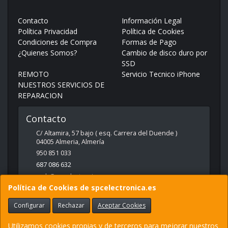
Contacto
Información Legal
Política Privacidad
Política de Cookies
Condiciones de Compra
Formas de Pago
¿Quienes Somos?
Cambio de disco duro por
SSD
REMOTO
Servicio Tecnico iPhone
NUESTROS SERVICIOS DE
REPARACION
Contacto
C/ Altamira, 57 bajo ( esq. Carrera del Duende )
04005
Almeria
,
Almería
950 851 033
687 086 632
web@spcelectronica.es
Política de Cookies de spcelectronica.es
Configurar
Rechazar
Aceptar Cookies
Horario
9:30 - 14:00 Y 17:00 - 21:00
Utilizamos cookies propias y de terceros para mejorar nuestros