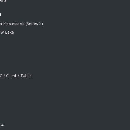
l
ra Processors (Series 2)
ow Lake
 / Client / Tablet
14