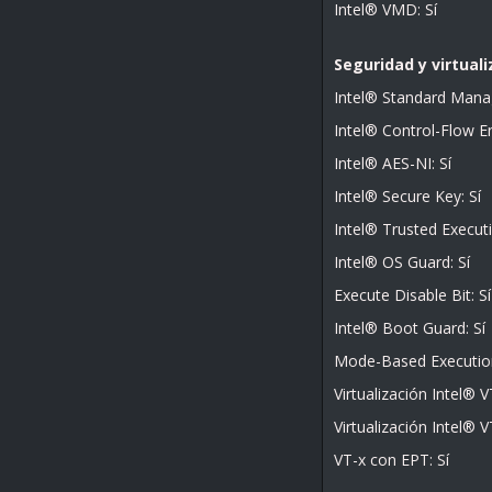
Intel® VMD: Sí
Seguridad y virtuali
Intel® Standard Manage
Intel® Control-Flow E
Intel® AES-NI: Sí
Intel® Secure Key: Sí
Intel® Trusted Execut
Intel® OS Guard: Sí
Execute Disable Bit: Sí
Intel® Boot Guard: Sí
Mode-Based Execution
Virtualización Intel® VT
Virtualización Intel® V
VT-x con EPT: Sí