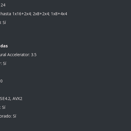
 24
: hasta 1x16+2x4; 2x8+2x4; 1x8+4x4
: Sí
adas
ral Accelerator: 3.5
: Sí
.0
SSE4.2, AVX2
 Sí
rado: Sí