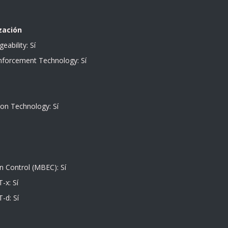
zación
ability: Sí
nforcement Technology: Sí
ion Technology: Sí
 Control (MBEC): Sí
-x: Sí
T-d: Sí