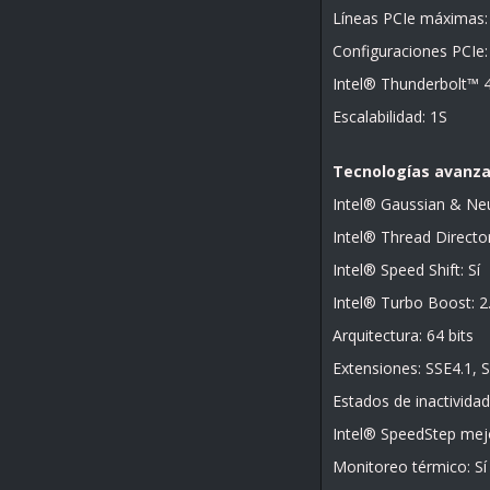
Líneas PCIe máximas:
Configuraciones PCIe
Intel® Thunderbolt™ 4
Escalabilidad: 1S
Tecnologías avanz
Intel® Gaussian & Neu
Intel® Thread Director
Intel® Speed Shift: Sí
Intel® Turbo Boost: 2
Arquitectura: 64 bits
Extensiones: SSE4.1, 
Estados de inactividad:
Intel® SpeedStep mejo
Monitoreo térmico: Sí