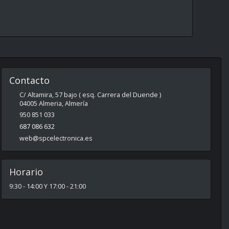
Contacto
C/ Altamira, 57 bajo ( esq. Carrera del Duende )
04005
Almeria
,
Almería
950 851 033
687 086 632
web@spcelectronica.es
Horario
9:30 - 14:00 Y 17:00 - 21:00