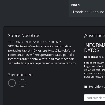
Nota
El modelo “KF” no incl
Sobre Nosotros
¡Suscríbet
TELÉFONOS: 950 851 033 / 687 086 632
INFORMA
SPC Electrónica Venta reparación informática
DATOS
portátiles tablet móviles gps tv satélite telefonía
redes antenas wifi recuperación datos pantalla
Responsable
: S
Internet router pantalla rota ipad mac macbook
Finalidad
: Respon
ssd reballing placa reparar móvil servicio técnico
Legitimación
: C
obligación legal;
De
información adicio
Síguenos en:
Datos en nuestra
P
He leído y 