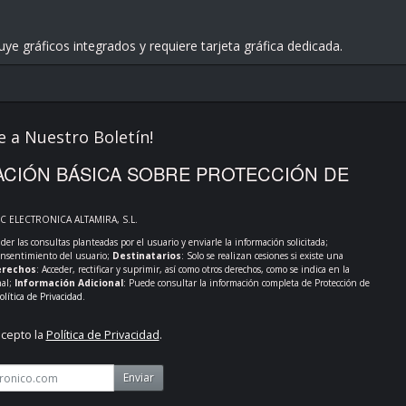
uye gráficos integrados y requiere tarjeta gráfica dedicada.
e a Nuestro Boletín!
CIÓN BÁSICA SOBRE PROTECCIÓN DE
PC ELECTRONICA ALTAMIRA, S.L.
der las consultas planteadas por el usuario y enviarle la información solicitada;
onsentimiento del usuario;
Destinatarios
: Solo se realizan cesiones si existe una
rechos
: Acceder, rectificar y suprimir, así como otros derechos, como se indica en la
nal;
Información Adicional
: Puede consultar la información completa de Protección de
olítica de Privacidad
.
acepto la
Política de Privacidad
.
Enviar