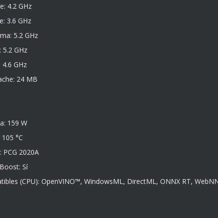
e: 4.2 GHz
e: 3.6 GHz
ima: 5.2 GHz
 5.2 GHz
 4.6 GHz
ache: 24 MB
a: 159 W
 105 °C
a: PCG 2020A
Boost: Sí
tibles (CPU): OpenVINO™, WindowsML, DirectML, ONNX RT, WebN