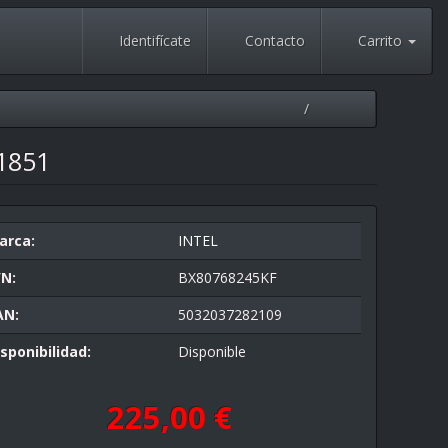
Identifícate
Contacto
Carrito
 1851
arca:
INTEL
/N:
BX80768245KF
AN:
5032037282109
sponibilidad:
Disponible
225,00 €