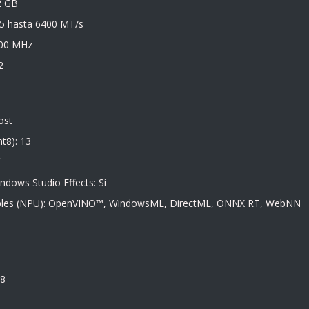
2 GB
5 hasta 6400 MT/s
400 MHz
2
ost
t8): 13
ndows Studio Effects: Sí
bles (NPU): OpenVINO™, WindowsML, DirectML, ONNX RT, WebNN
 8