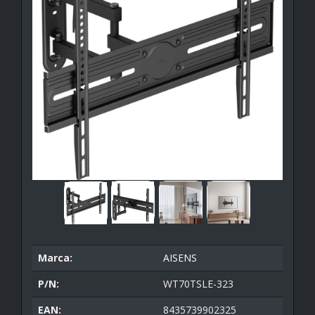
Marca:
AISENS
P/N:
WT70TSLE-323
EAN:
8435739902325